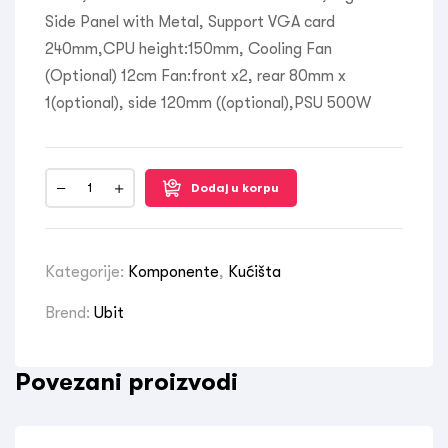
Side Panel with Metal, Support VGA card
240mm,CPU height:150mm, Cooling Fan
(Optional) 12cm Fan:front x2, rear 80mm x
1(optional), side 120mm ((optional),PSU 500W
Dodaj u korpu
Kategorije:
Komponente
,
Kućišta
Brend:
Ubit
Povezani proizvodi