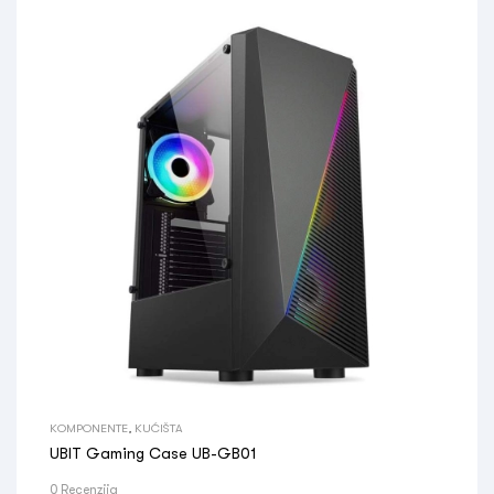
KOMPONENTE
,
KUĆIŠTA
UBIT Gaming Case UB-GB01
0 Recenzija