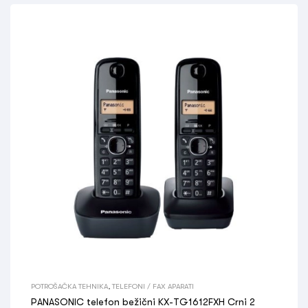
POTROŠAČKA TEHNIKA
,
TELEFONI / FAX APARATI
PANASONIC telefon bežični KX-TG1612FXH Crni 2