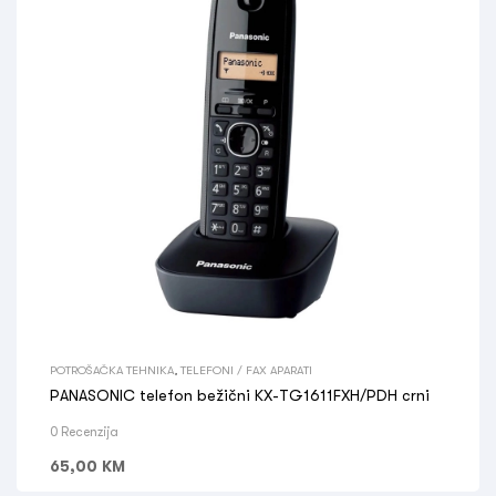
POTROŠAČKA TEHNIKA
,
TELEFONI / FAX APARATI
PANASONIC telefon bežični KX-TG1611FXH/PDH crni
0 Recenzija
65,00
KM