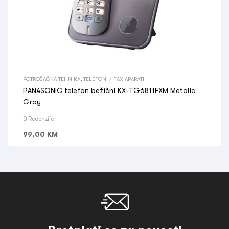
POTROŠAČKA TEHNIKA
,
TELEFONI / FAX APARATI
PANASONIC telefon bežični KX-TG6811FXM Metalic
Gray
0 Recenzija
99,00
KM