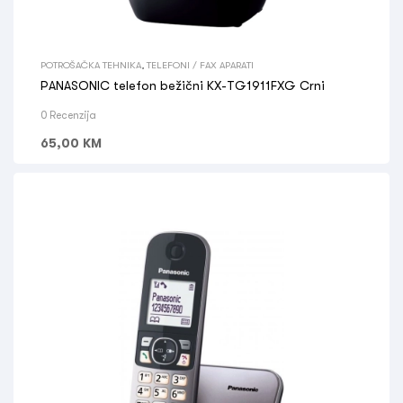
POTROŠAČKA TEHNIKA
,
TELEFONI / FAX APARATI
PANASONIC telefon bežični KX-TG1911FXG Crni
0 Recenzija
65,00
KM