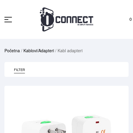
0
Početna
/
Kablovi/Adapteri
/ Kabl adapteri
FILTER