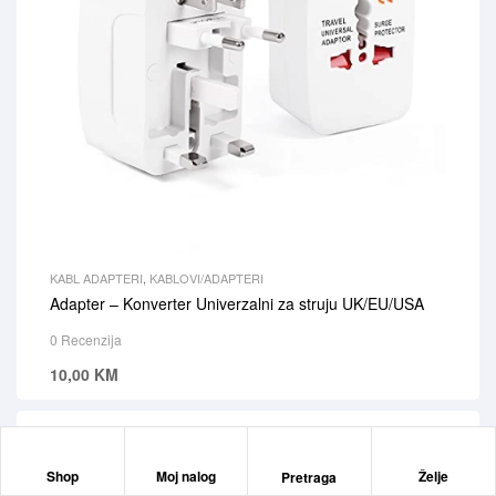
KABL ADAPTERI
,
KABLOVI/ADAPTERI
Adapter – Konverter Univerzalni za struju UK/EU/USA
0 Recenzija
10,00
KM
Pretraga
Shop
Moj nalog
Želje