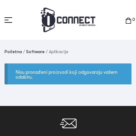
0
Početna
/
Software
/ Aplikacije
Nisu pronađeni proizvodi koji odgovaraju vašem
odabiru.