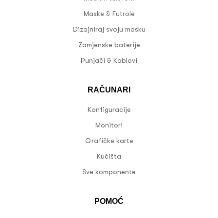
Maske & Futrole
Dizajniraj svoju masku
Zamjenske baterije
Punjači & Kablovi
RAČUNARI
Konfiguracije
Monitori
Grafičke karte
Kućišta
Sve komponente
POMOĆ