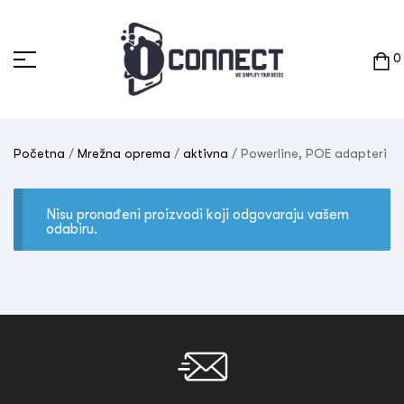
0
Početna
/
Mrežna oprema
/
aktivna
/ Powerline, POE adapteri
Nisu pronađeni proizvodi koji odgovaraju vašem
odabiru.