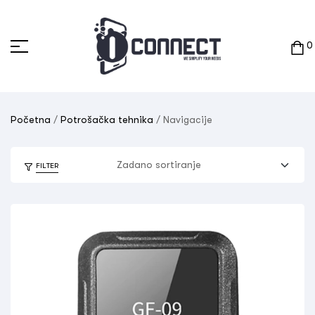
0
Početna
/
Potrošačka tehnika
/ Navigacije
FILTER