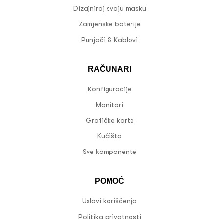
Dizajniraj svoju masku
Zamjenske baterije
Punjači & Kablovi
RAČUNARI
Konfiguracije
Monitori
Grafičke karte
Kućišta
Sve komponente
POMOĆ
Uslovi korišćenja
Politika privatnosti