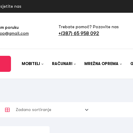
sjetite nas
Trebate pomoć? Pozovite nas
am poruku
+(387) 65 958 092
hop@gmail.com
MOBITELI
RAČUNARI
MREŽNA OPREMA