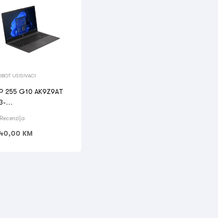
OBOT USISIVACI
P 255 G10 AK9Z9AT
3-
330U/16GB/512GB
 Recenzija
40,00
KM