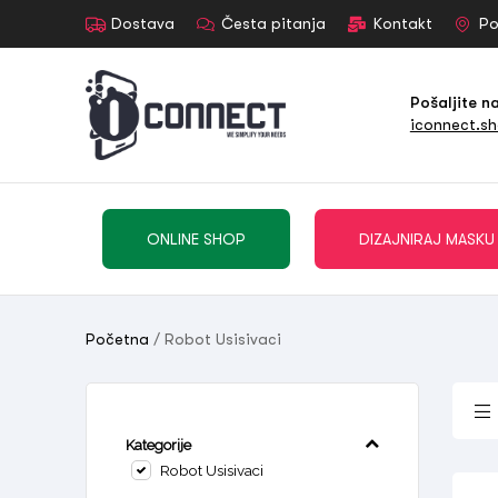
Dostava
Česta pitanja
Kontakt
Po
Pošaljite n
iconnect.s
ONLINE SHOP
DIZAJNIRAJ MASKU
Početna
/ Robot Usisivaci
Kategorije
Robot Usisivaci