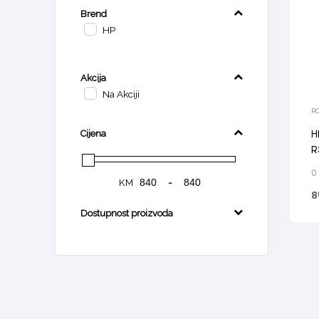
Brend
HP
Akcija
Na Akciji
R
H
Cijena
R
7
0
KM
-
8
Dostupnost proizvoda