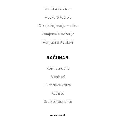
Mobilni telefoni
Maske & Futrole
Dizajniraj svoju masku
Zamjenske baterije
Punjači & Kablovi
RAČUNARI
Konfiguracije
Monitori
Grafičke karte
Kućišta
Sve komponente