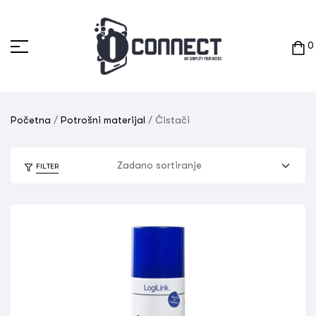
0
Početna
/
Potrošni materijal
/ Čistači
FILTER