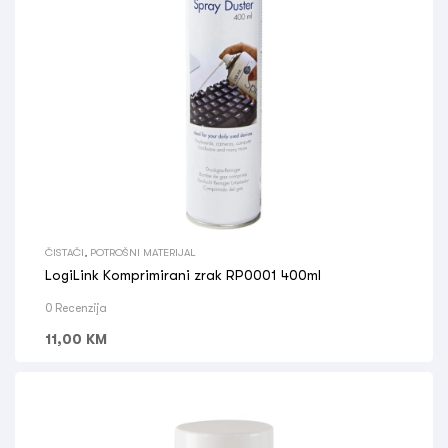
ČISTAČI
,
POTROŠNI MATERIJAL
LogiLink Komprimirani zrak RP0001 400ml
0 Recenzija
11,00
KM