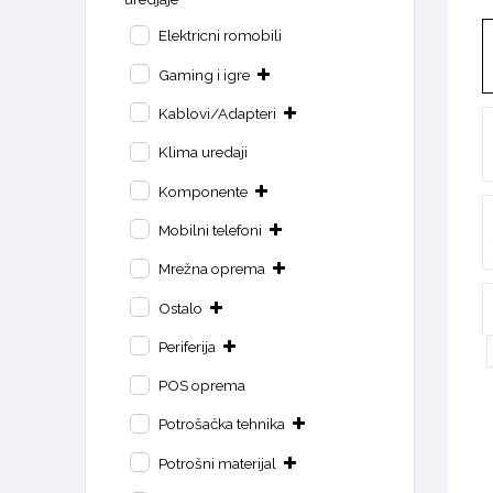
Elektricni romobili
Gaming i igre
Kablovi/Adapteri
Klima uredaji
Komponente
Mobilni telefoni
Mrežna oprema
Ostalo
Periferija
POS oprema
Potrošačka tehnika
Potrošni materijal