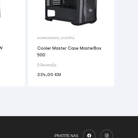
KOMPONENTE
,
KUĆIŠTA
0W
Cooler Master Case MasterBox
500
0 Recenzija
234,00
KM
PRATITE NAS