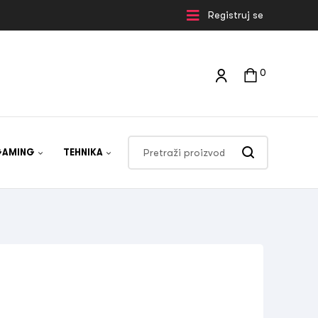
Registruj se
0
GAMING
TEHNIKA