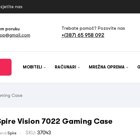
sjetite nas
Trebate pomoć? Pozovite nas
am poruku
+(387) 65 958 092
hop@gmail.com
MOBITELI
RAČUNARI
MREŽNA OPREMA
aming Case
Spire Vision 7022 Gaming Case
SKU:
37043
rend:
Spire