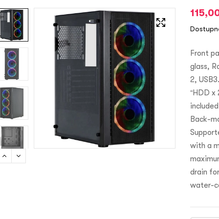
115,0
Dostupn
Front pa
glass, 
2, USB3.
“HDD x 2
included
Back-mou
Support
with a 
maximum
drain fo
water-c