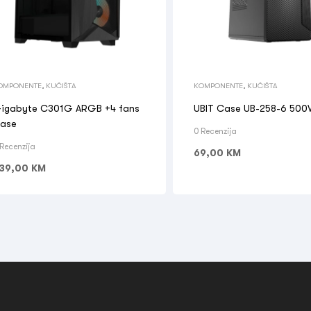
OMPONENTE
,
KUĆIŠTA
KOMPONENTE
,
KUĆIŠTA
byte C301G ARGB +4 fans
UBIT Case UB-258-6 50
ase
0 Recenzija
 Recenzija
69,00
KM
39,00
KM