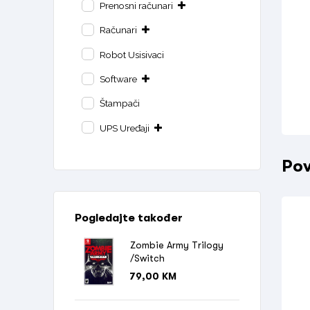
Prenosni računari
Računari
Robot Usisivaci
Software
Štampači
UPS Uređaji
Pov
Pogledajte također
Zombie Army Trilogy
/Switch
79,00
KM