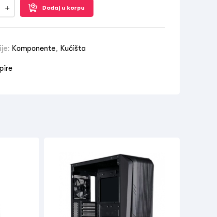
Dodaj u korpu
ije:
Komponente
,
Kućišta
pire