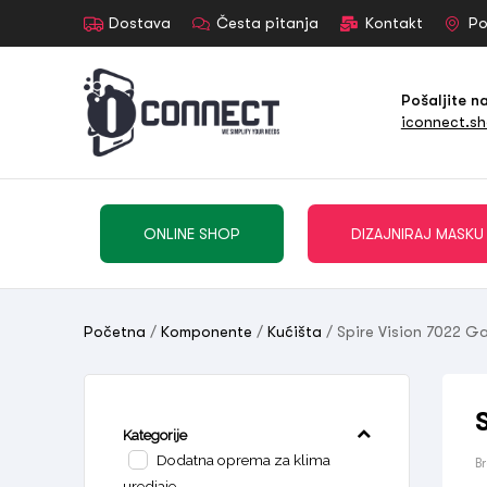
Dostava
Česta pitanja
Kontakt
Po
Pošaljite n
iconnect.s
ONLINE SHOP
DIZAJNIRAJ MASKU
Početna
/
Komponente
/
Kućišta
/ Spire Vision 7022 G
Kategorije
Dodatna oprema za klima
B
uredjaje