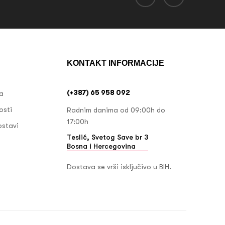
KONTAKT INFORMACIJE
(+387) 65 958 092
ja
osti
Radnim danima od 09:00h do
17:00h
ostavi
Teslić, Svetog Save br 3
Bosna i Hercegovina
Dostava se vrši isključivo u BIH.