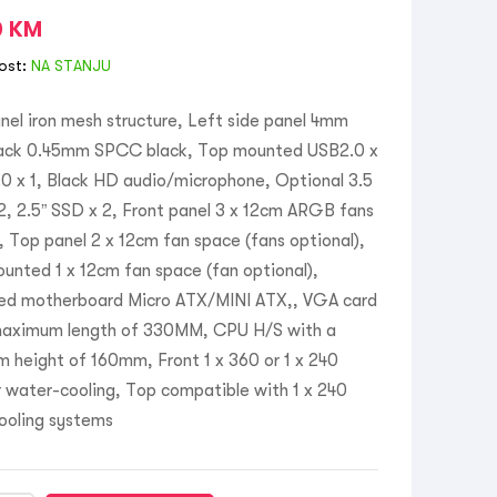
0
KM
ost:
NA STANJU
nel iron mesh structure, Left side panel 4mm
Rack 0.45mm SPCC black, Top mounted USB2.0 x
0 x 1, Black HD audio/microphone, Optional 3.5
, 2.5” SSD x 2, Front panel 3 x 12cm ARGB fans
, Top panel 2 x 12cm fan space (fans optional),
nted 1 x 12cm fan space (fan optional),
ed motherboard Micro ATX/MINI ATX,, VGA card
maximum length of 330MM, CPU H/S with a
 height of 160mm, Front 1 x 360 or 1 x 240
r water-cooling, Top compatible with 1 x 240
ooling systems