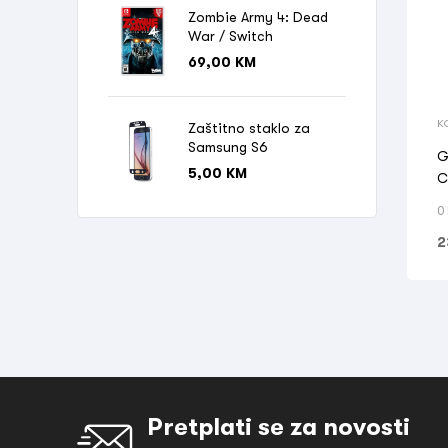
Zombie Army 4: Dead
War / Switch
69,00
KM
K
Zaštitno staklo za
Samsung S6
Giga
5,00
KM
C
0
2
Pretplati se za novosti