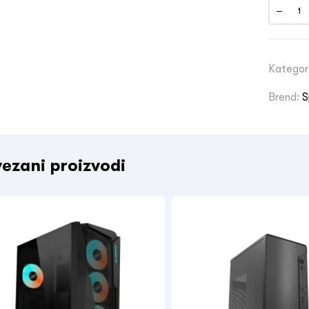
Kategor
Brend:
S
ezani proizvodi