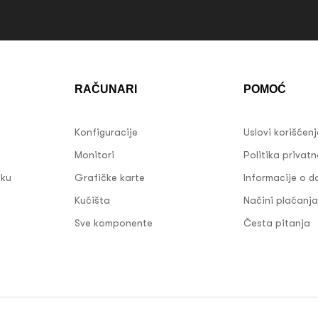
RAČUNARI
POMOĆ
Konfiguracije
Uslovi korišćen
Monitori
Politika privatn
sku
Grafičke karte
Informacije o d
Kućišta
Načini plaćanja
Sve komponente
Česta pitanja