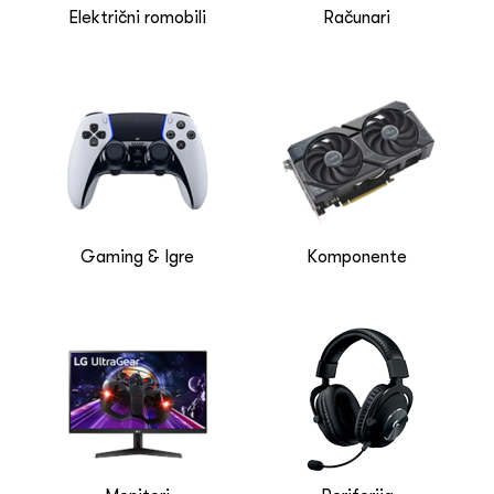
Mercusys
Električni romobili
Računari
Meta
Microsoft
Mimd
Mofii
MS
MSI
Mushkin
Nacon
Nintendo
Gaming & Igre
Komponente
NoName
NOXO
OKADE
Paladone
PANASONIC
PDP
PHILIPS
Pix-Link
PNY