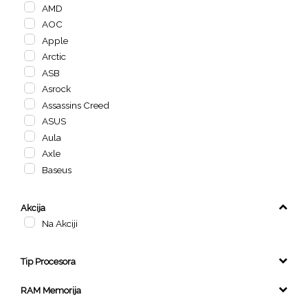
AMD
AOC
Apple
Arctic
ASB
Asrock
Assassins Creed
ASUS
Aula
Axle
Baseus
BigBen
Biostar
Akcija
Blizzard
Na Akciji
BORG
CANON
Tip Procesora
CLIVET
AMD Ryzen 3
ConnectXL
RAM Memorija
AMD Ryzen 5
Cooler Master
8 GB