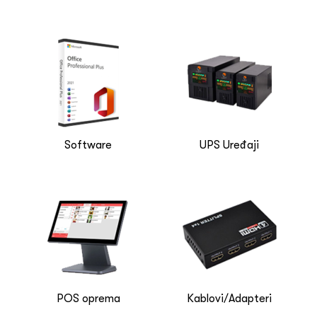
TriQuest
TRUST
Ubit
UE
Vivax
VOX
Wacom
WD
WELL
Software
UPS Uređaji
WesternSecurity
XEROX
XFX
Xiaomi
XO
YSD
POS oprema
Kablovi/Adapteri