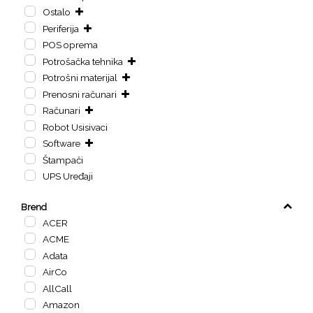
Ostalo
Periferija
POS oprema
Potrošačka tehnika
Potrošni materijal
Prenosni računari
Računari
Robot Usisivaci
Software
Štampači
UPS Uređaji
Brend
ACER
ACME
Adata
AirCo
AllCall
Amazon