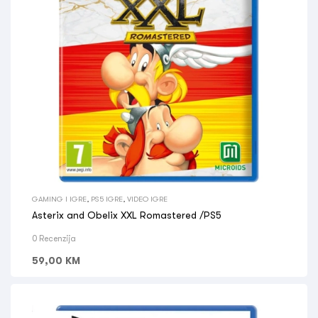
GAMING I IGRE
,
PS5 IGRE
,
VIDEO IGRE
Asterix and Obelix XXL Romastered /PS5
0 Recenzija
59,00
KM