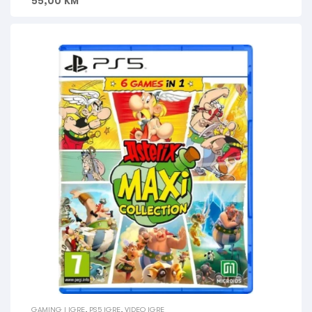
55,00
KM
GAMING I IGRE
,
PS5 IGRE
,
VIDEO IGRE