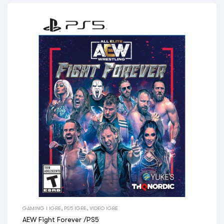
GAMING I IGRE
,
PS5 IGRE
,
VIDEO IGRE
AEW Fight Forever /PS5