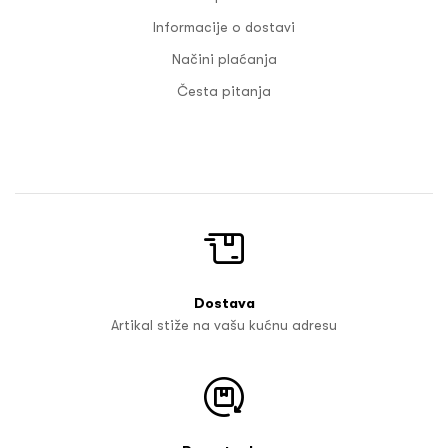
Informacije o dostavi
Načini plaćanja
Česta pitanja
Dostava
Artikal stiže na vašu kućnu adresu