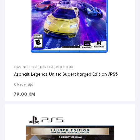
GAMING I IGRE
,
PS5 IGRE
,
VIDEO IGRE
Asphalt Legends Unite: Supercharged Edition /PS5
0 Recenzija
79,00
KM