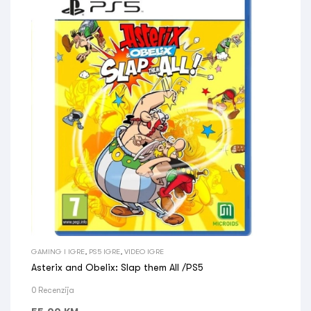
GAMING I IGRE
,
PS5 IGRE
,
VIDEO IGRE
Asterix and Obelix: Slap them All /PS5
0 Recenzija