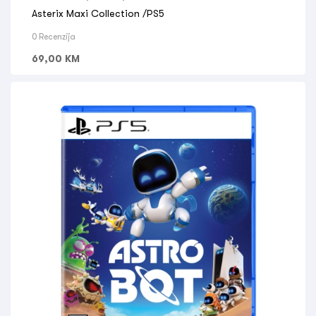
Asterix Maxi Collection /PS5
0 Recenzija
69,00
KM