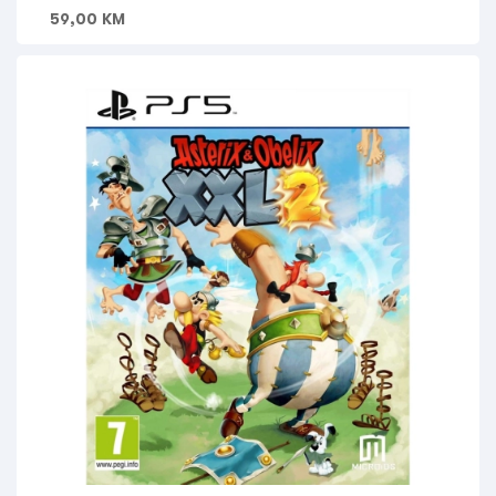
59,00
KM