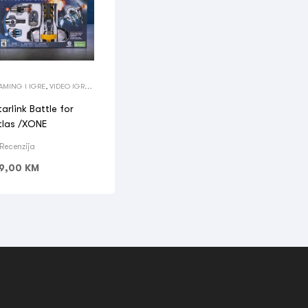
AMING I IGRE
,
VIDEO IGRE
,
BOX ONE IGRE
tarlink Battle for
tlas /XONE
 Recenzija
9,00
KM