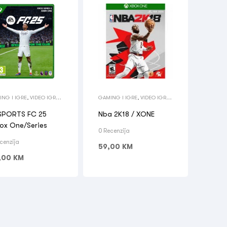
NG I IGRE
,
VIDEO IGRE
,
GAMING I IGRE
,
VIDEO IGRE
,
X ONE IGRE
XBOX ONE IGRE
SPORTS FC 25
Nba 2K18 / XONE
ox One/Series
0 Recenzija
cenzija
59,00
KM
9,00
KM