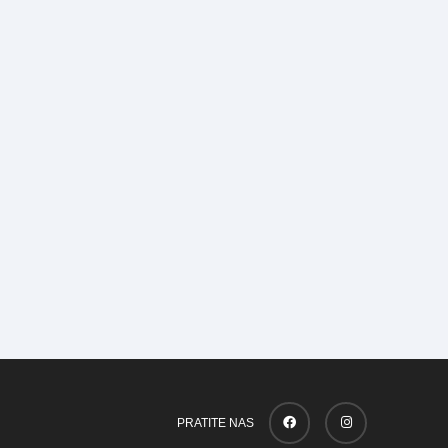
PRATITE NAS