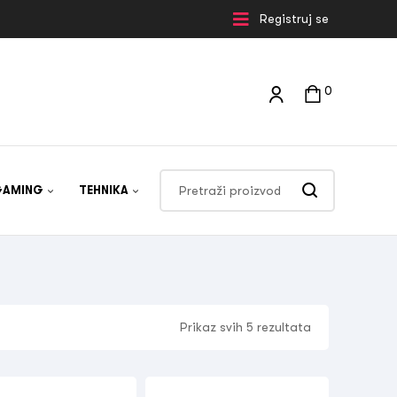
Registruj se
0
GAMING
TEHNIKA
Prikaz svih 5 rezultata