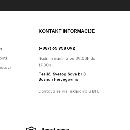
KONTAKT INFORMACIJE
(+387) 65 958 092
ja
osti
Radnim danima od 09:00h do
17:00h
ostavi
Teslić, Svetog Save br 3
Bosna i Hercegovina
Dostava se vrši isključivo u BIH.
Povrat novca