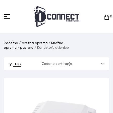
0
Početna
/
Mrežna oprema
/
Mrežna
oprema
/
pasivna
/ Konektori, uticnice
FILTER