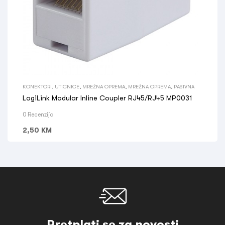
KONEKTORI, UTICNICE
,
MREŽNA OPREMA
,
MREŽNA OPREMA
,
PASIVNA
LogiLink Modular Inline Coupler RJ45/RJ45 MP0031
0 Recenzija
2,50
KM
Pretplati se za novosti