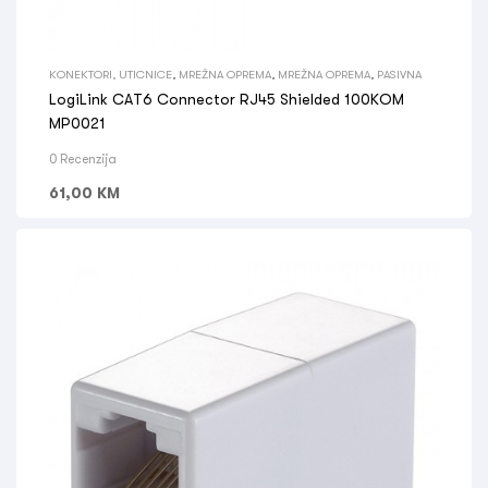
KONEKTORI, UTICNICE
,
MREŽNA OPREMA
,
MREŽNA OPREMA
,
PASIVNA
LogiLink CAT6 Connector RJ45 Shielded 100KOM
MP0021
0 Recenzija
61,00
KM