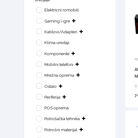
Elektricni romobili
Gaming i igre
Kablovi/Adapteri
Klima uredaji
Komponente
PE
Mobilni telefoni
A
Mrežna oprema
M
R
Ostalo
0
7
Periferija
POS oprema
Potrošačka tehnika
Potrošni materijal