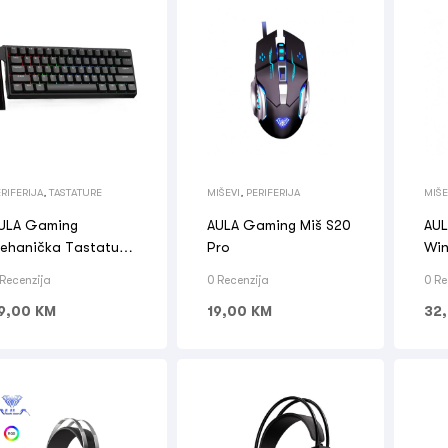
RIFERIJA
,
TASTATURE
MIŠEVI
,
PERIFERIJA
MIŠE
ULA Gaming
AULA Gaming Miš S20
AUL
ehanička Tastatura
Pro
Win
GB WiN60 HE
 Recenzija
0 Recenzija
0 Re
9,00
KM
19,00
KM
32