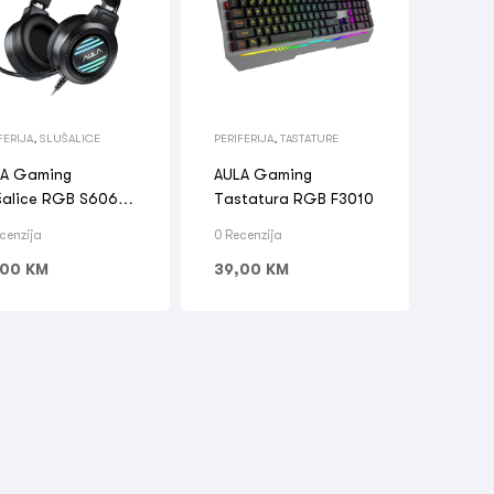
FERIJA
,
SLUŠALICE
PERIFERIJA
,
TASTATURE
LA Gaming
AULA Gaming
šalice RGB S606
Tastatura RGB F3010
cenzija
0 Recenzija
,00
KM
39,00
KM