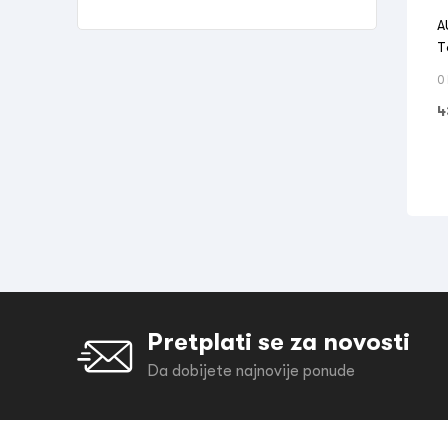
A
T
0
4
Pretplati se za novosti
Da dobijete najnovije ponude