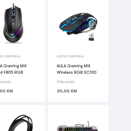
VI
,
PERIFERIJA
MIŠEVI
,
PERIFERIJA
A Gaming Miš
AULA Gaming Miš
d F805 RGB
Wireless RGB SC100
cenzija
0 Recenzija
,00
KM
30,00
KM