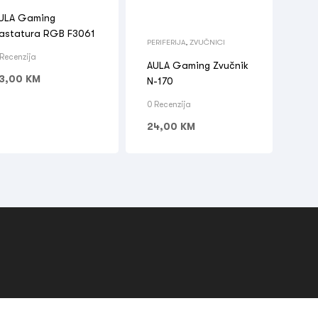
ULA Gaming
astatura RGB F3061
PERIFERIJA
,
ZVUČNICI
 Recenzija
AULA Gaming Zvučnik
3,00
KM
N-170
0 Recenzija
24,00
KM