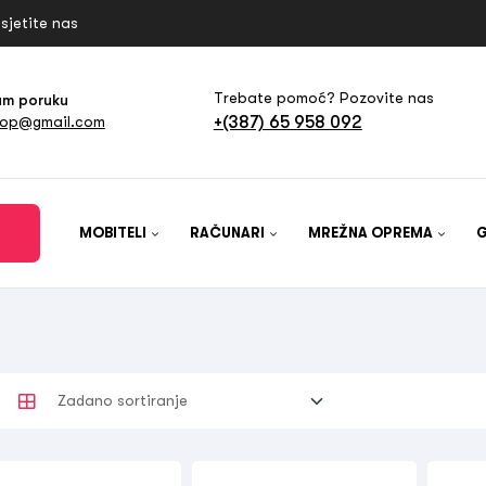
sjetite nas
Trebate pomoć? Pozovite nas
am poruku
+(387) 65 958 092
hop@gmail.com
MOBITELI
RAČUNARI
MREŽNA OPREMA