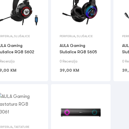
RIFERIJA
,
SLUŠALICE
PERIFERIJA
,
SLUŠALICE
PERI
ULA Gaming
AULA Gaming
AU
lušalice RGB S602
Slušalice RGB S605
Slu
7.1
 Recenzija
0 Recenzija
0 Re
9,00
KM
39,00
KM
39
RIFERIJA
,
TASTATURE