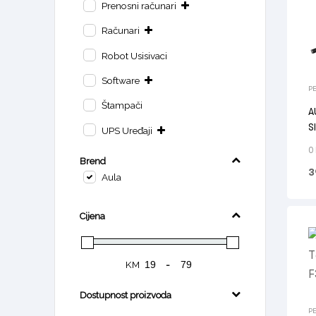
Prenosni računari
Računari
Robot Usisivaci
Software
PE
Štampači
A
S
UPS Uređaji
0
Brend
3
Aula
Cijena
KM
-
Dostupnost proizvoda
PE