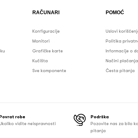
RAČUNARI
POMOĆ
Konfiguracije
Uslovi korišćen
Monitori
Politika privatn
sku
Grafičke karte
Informacije o d
Kućišta
Načini plaćanja
Sve komponente
Česta pitanja
Povrat robe
Podrška
Ukoliko vidite neispravnosti
Pozovite nas za bilo k
pitanja