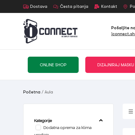
Dostava
Česta pitanja
Kontakt
Po
Pošaljite n
iconnect.s
ONLINE SHOP
DIZAJNIRAJ MASKU
Početna
/ Aula
Kategorije
Dodatna oprema za klima
uredjaje