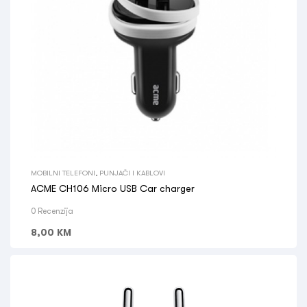
MOBILNI TELEFONI
,
PUNJAČI I KABLOVI
ACME CH106 Micro USB Car charger
0 Recenzija
8,00
KM