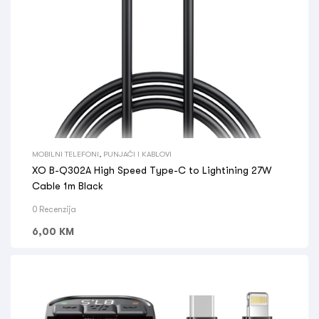
MOBILNI TELEFONI
,
PUNJAČI I KABLOVI
XO B-Q302A High Speed Type-C to Lightining 27W
Cable 1m Black
0 Recenzija
6,00
KM