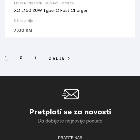
MOBILNI TELEFONI
,
PUNJAČI I KABLOVI
XO L160 20W Type-C Fast Charger
0 Recenzija
7,00
KM
1
2
3
DALJE
Pretplati se za novosti
Da dobijete najnovije ponude
PRATITE NAS