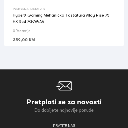
PERIFERIJA
,
TASTATURE
HyperX Gaming Mehanička Tastatura Alloy Rise 75
HX Red 7G7A4AA
0 Recenzija
359,00
KM
Pretplati se za novosti
Da dobijete najnovije ponude
PRATITE NAS