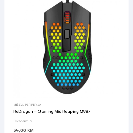
MIŠEVI
,
PERIFERIJA
ReDragon – Gaming Miš Reaping M987
0 Recenzija
54,00
KM