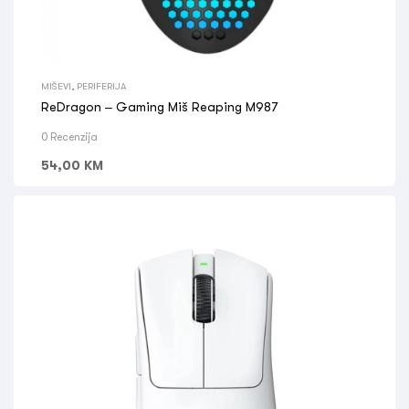
MIŠEVI
,
PERIFERIJA
ReDragon – Gaming Miš Reaping M987
0 Recenzija
54,00
KM