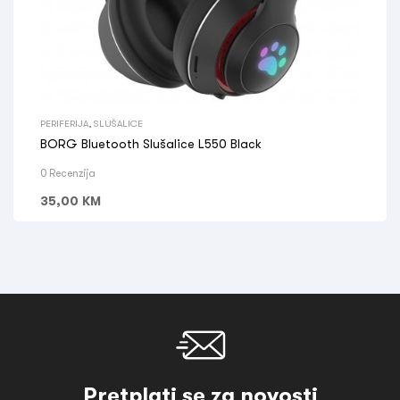
PERIFERIJA
,
SLUŠALICE
BORG Bluetooth Slušalice L550 Black
0 Recenzija
35,00
KM
Pretplati se za novosti