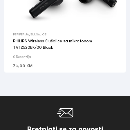
PERIFERIJA
,
SLUŠALICE
PHILIPS Wireless Slušalice sa mikrofonom
TAT2520BK/00 Black
0 Recenzija
74,00
KM
Pretplati se za novosti