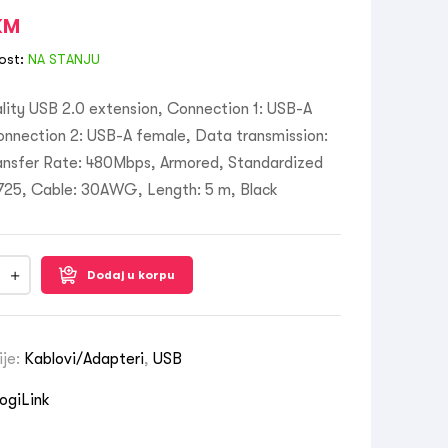
KM
ost:
NA STANJU
lity USB 2.0 extension, Connection 1: USB-A
onnection 2: USB-A female, Data transmission:
ansfer Rate: 480Mbps, Armored, Standardized
725, Cable: 30AWG, Length: 5 m, Black
Dodaj u korpu
ije:
Kablovi/Adapteri
,
USB
ogiLink