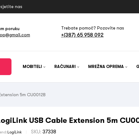
sjetite nas
Trebate pomoć? Pozovite nas
am poruku
+(387) 65 958 092
hop@gmail.com
MOBITELI
RAČUNARI
MREŽNA OPREMA
 Extension 5m CU0012B
LogiLink USB Cable Extension 5m CU0
SKU:
37338
rend:
LogiLink