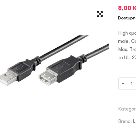
8,00
Dostupn
High qua
male, C
Max. Tr
to UL-2
Kategor
Brend:
L