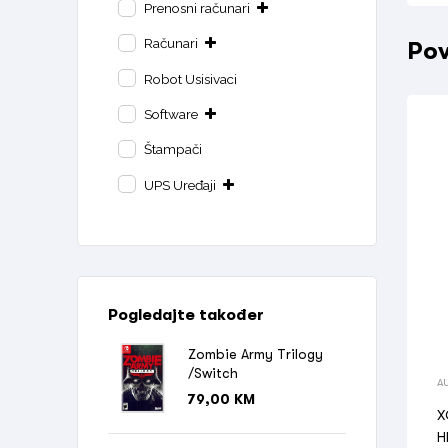
Prenosni računari
Računari
Pov
Robot Usisivaci
Software
Štampači
UPS Uređaji
Pogledajte također
Zombie Army Trilogy
/Switch
A
79,00
KM
X
H