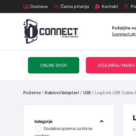
Dostava
Česta pitanja
Kontakt
Po
Pošaljite n
iconnect.s
ONLINE SHOP
DIZAJNIRAJ MASKU
Početna
/
Kablovi/Adapteri
/
USB
/ LogiLink USB Cable
Kategorije
Dodatna oprema za klima
B
uredjaje