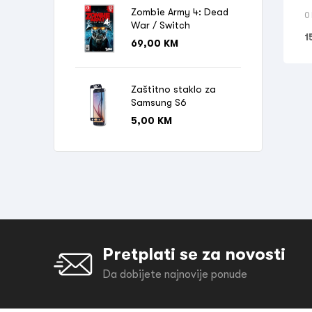
Zombie Army 4: Dead
0
War / Switch
1
69,00
KM
Zaštitno staklo za
Samsung S6
5,00
KM
Pretplati se za novosti
Da dobijete najnovije ponude