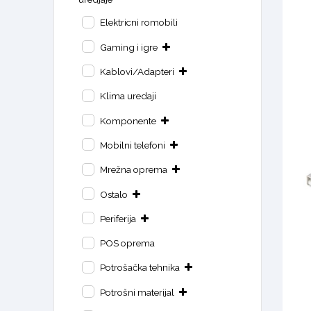
Elektricni romobili
Gaming i igre
Kablovi/Adapteri
Klima uredaji
Komponente
Mobilni telefoni
Mrežna oprema
Ostalo
Periferija
POS oprema
Potrošačka tehnika
Potrošni materijal