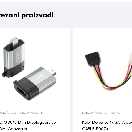
ezani proizvodi
UDIO/VIDEO
,
KABLOVI/ADAPTERI
KABLOVI/ADAPTERI
,
OSTALI
O GB015 Mini Displayport to
Kabl Molex to 1x SATA po
DMI Converter
CABLE-50674