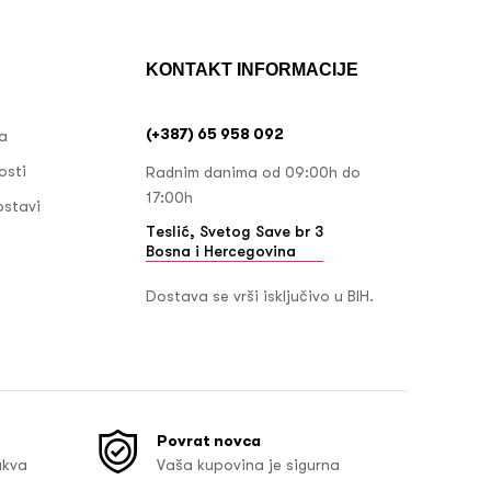
KONTAKT INFORMACIJE
(+387) 65 958 092
ja
osti
Radnim danima od 09:00h do
17:00h
ostavi
Teslić, Svetog Save br 3
Bosna i Hercegovina
Dostava se vrši isključivo u BIH.
Povrat novca
akva
Vaša kupovina je sigurna