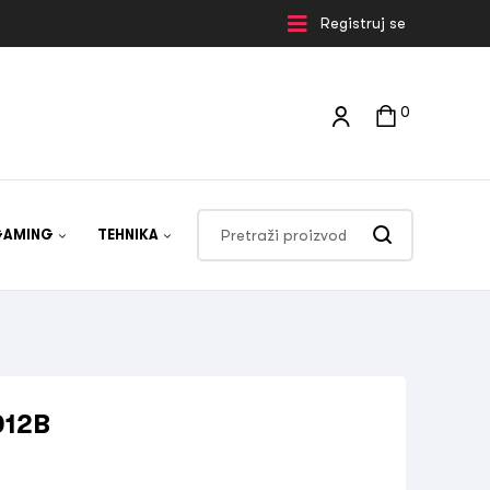
Registruj se
0
GAMING
TEHNIKA
012B