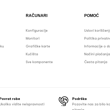
RAČUNARI
POMOĆ
Konfiguracije
Uslovi korišćen
Monitori
Politika privatn
sku
Grafičke karte
Informacije o d
Kućišta
Načini plaćanja
Sve komponente
Česta pitanja
Povrat robe
Podrška
Ukoliko vidite neispravnosti
Pozovite nas za bilo k
pitanja