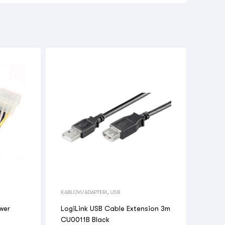
KABLOVI/ADAPTERI
,
USB
wer
LogiLink USB Cable Extension 3m
CU0011B Black