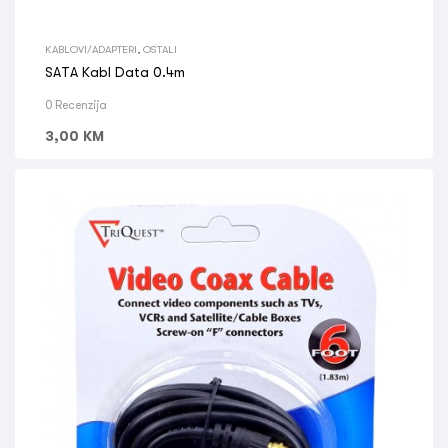
KABLOVI/ADAPTERI
,
OSTALI
SATA Kabl Data 0.4m
0 Recenzija
3,00
KM