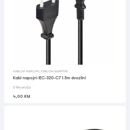
KABLOVI NAPOJNI
,
KABLOVI/ADAPTERI
Kabl napojni IEC-320-C7 1.5m dvozilni
0 Recenzija
4,00
KM