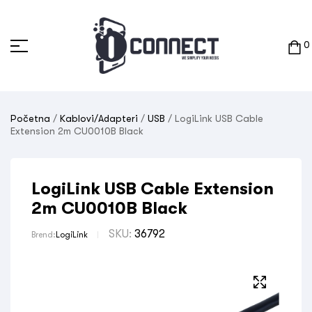
0
Početna
/
Kablovi/Adapteri
/
USB
/ LogiLink USB Cable
Extension 2m CU0010B Black
LogiLink USB Cable Extension
2m CU0010B Black
SKU:
36792
Brend:
LogiLink