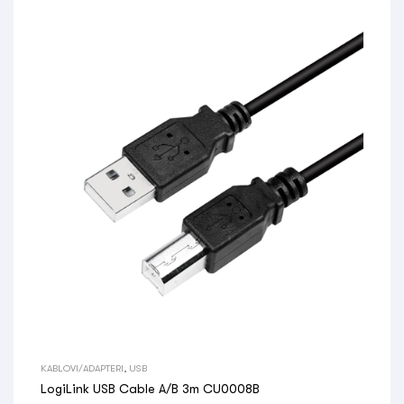
KABLOVI/ADAPTERI
,
USB
LogiLink USB Cable A/B 3m CU0008B