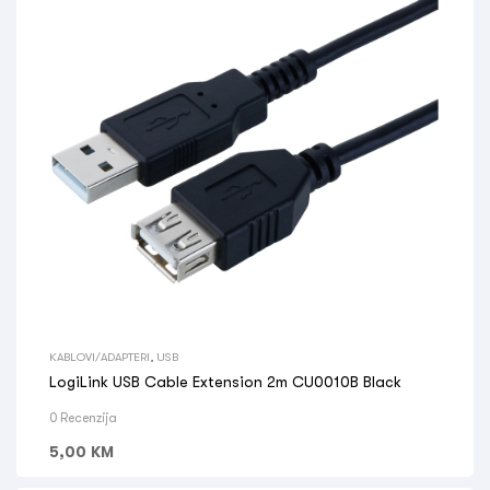
KABLOVI/ADAPTERI
,
USB
LogiLink USB Cable Extension 2m CU0010B Black
0 Recenzija
5,00
KM