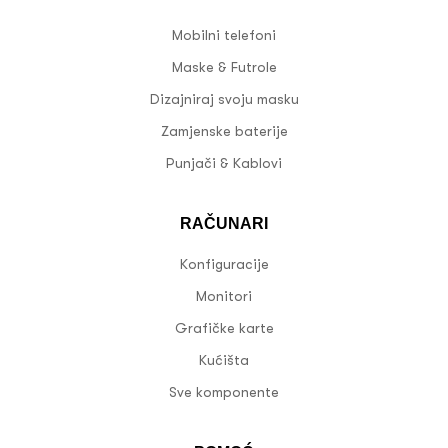
Mobilni telefoni
Maske & Futrole
Dizajniraj svoju masku
Zamjenske baterije
Punjači & Kablovi
RAČUNARI
Konfiguracije
Monitori
Grafičke karte
Kućišta
Sve komponente