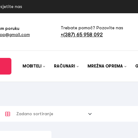
sjetite nas
Trebate pomoć? Pozovite nas
am poruku
+(387) 65 958 092
hop@gmail.com
MOBITELI
RAČUNARI
MREŽNA OPREMA