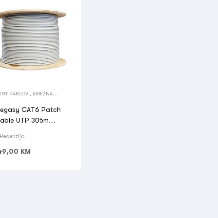
UNT KABLOVI
,
MREŽNA
PREMA
,
MREŽNA OPREMA
,
ASIVNA
egasy CAT6 Patch
able UTP 305m
ndoor 4x2x24 AWG
 Recenzija
49,00
KM