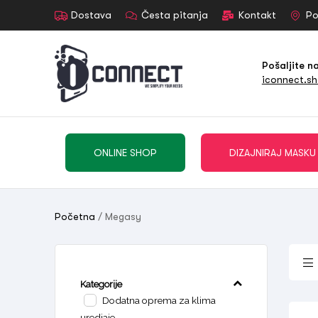
Dostava
Česta pitanja
Kontakt
Po
Pošaljite n
iconnect.s
ONLINE SHOP
DIZAJNIRAJ MASKU
Početna
/ Megasy
Kategorije
Dodatna oprema za klima
uredjaje