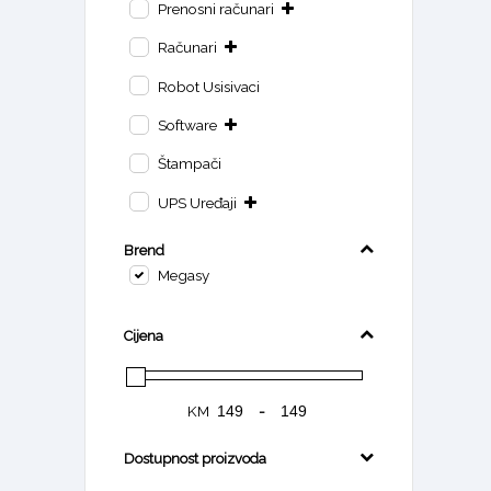
Prenosni računari
Računari
Robot Usisivaci
Software
Štampači
UPS Uređaji
Brend
Megasy
Cijena
KM
-
Dostupnost proizvoda