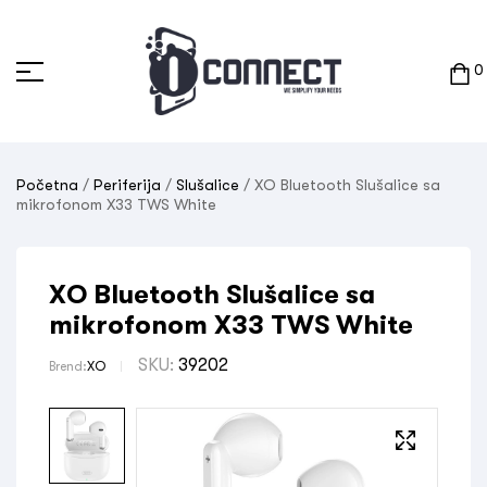
0
Početna
/
Periferija
/
Slušalice
/ XO Bluetooth Slušalice sa
mikrofonom X33 TWS White
XO Bluetooth Slušalice sa
mikrofonom X33 TWS White
SKU:
39202
Brend:
XO