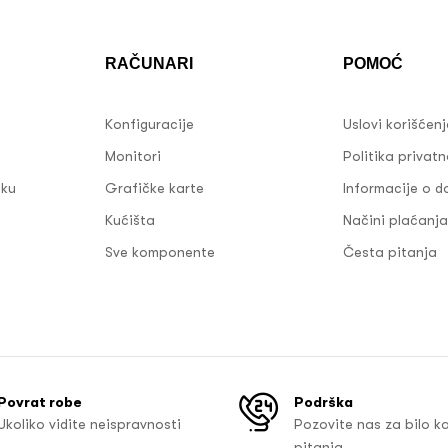
RAČUNARI
POMOĆ
Konfiguracije
Uslovi korišćen
Monitori
Politika privatn
sku
Grafičke karte
Informacije o d
Kućišta
Načini plaćanja
Sve komponente
Česta pitanja
Povrat robe
Podrška
Ukoliko vidite neispravnosti
Pozovite nas za bilo k
pitanja