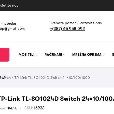
sjetite nas
Trebate pomoć? Pozovite nas
am poruku
+(387) 65 958 092
hop@gmail.com
MOBITELI
RAČUNARI
MREŽNA OPREMA
Switch
/ TP-Link TL-SG1024D Switch 24×10/100/1000
TP-Link TL-SG1024D Switch 24×10/100
SKU:
16933
rend:
TP-Link