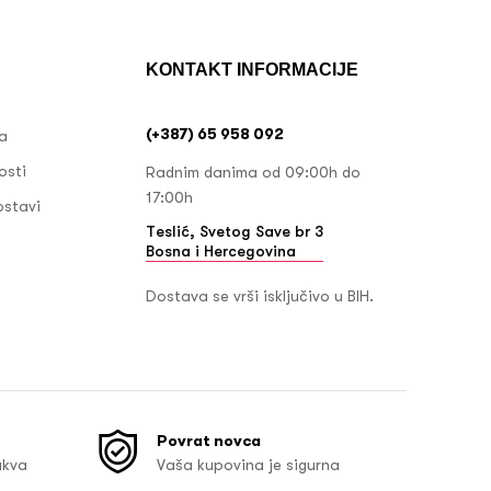
KONTAKT INFORMACIJE
(+387) 65 958 092
ja
osti
Radnim danima od 09:00h do
17:00h
ostavi
Teslić, Svetog Save br 3
Bosna i Hercegovina
Dostava se vrši isključivo u BIH.
Povrat novca
akva
Vaša kupovina je sigurna