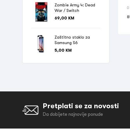
Zombie Army 4: Dead
0
War / Switch
8
69,00
KM
Zaštitno staklo za
Samsung S6
5,00
KM
Pretplati se za novosti
Da dobijete najnovije ponude