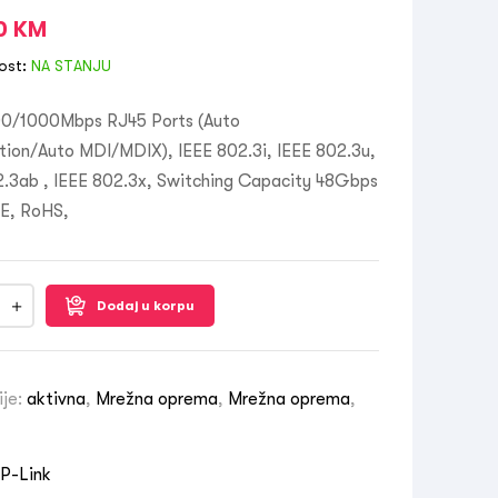
00
KM
ost:
NA STANJU
00/1000Mbps RJ45 Ports (Auto
tion/Auto MDI/MDIX), IEEE 802.3i, IEEE 802.3u,
2.3ab , IEEE 802.3x, Switching Capacity 48Gbps
E, RoHS,
Dodaj u korpu
ije:
aktivna
,
Mrežna oprema
,
Mrežna oprema
,
P-Link