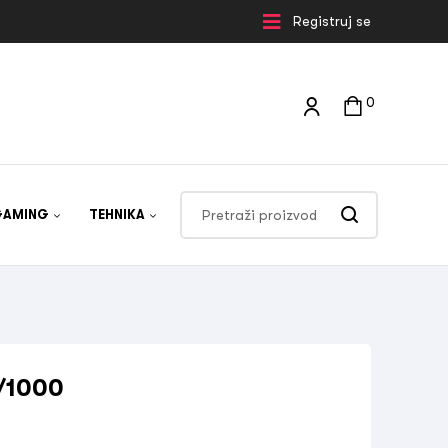
Registruj se
0
GAMING
TEHNIKA
/1000