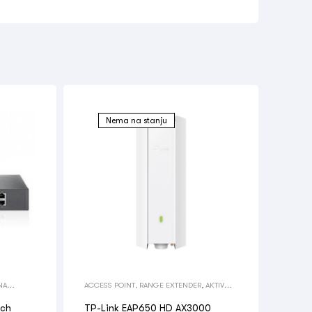
Nema na stanju
NA
ACCESS POINT, RANGE EXTENDER
,
AKTIVNA
,
MREŽNA OPREMA
,
MREŽNA OPREMA
tch
TP-Link EAP650 HD AX3000