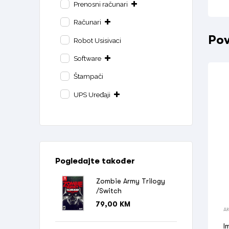
Prenosni računari
Računari
Pov
Robot Usisivaci
Software
Štampači
UPS Uređaji
Pogledajte također
Zombie Army Trilogy
/Switch
79,00
KM
A
M
I