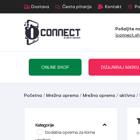
Dostava
Česta pitanja
Kontakt
Po
Pošaljite n
iconnect.s
ONLINE SHOP
DIZAJNIRAJ MASKU
Početna
/
Mrežna oprema
/
Mrežna oprema
/
aktivna
/
Kategorije
Dodatna oprema za klima
B
uredjaje