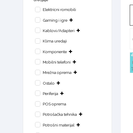
Elektricni romobili
Gaming i igre
Kablovi/Adapteri
Klima uredaji
Komponente
Mobilni telefoni
Mrežna oprema
Ostalo
Periferija
POS oprema
Potrošačka tehnika
Potrošni materijal