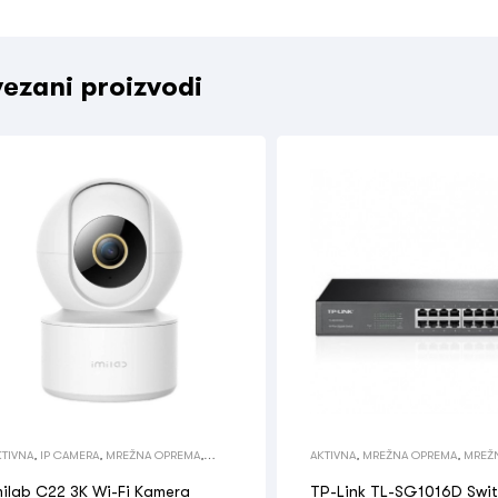
ezani proizvodi
KTIVNA
,
IP CAMERA
,
MREŽNA OPREMA
,
AKTIVNA
,
MREŽNA OPREMA
,
MREŽ
REŽNA OPREMA
OPREMA
,
SWITCH
milab C22 3K Wi-Fi Kamera
TP-Link TL-SG1016D Swi