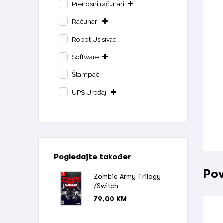
Prenosni računari
Računari
Robot Usisivaci
Software
Štampači
UPS Uređaji
Pogledajte također
Pov
Zombie Army Trilogy
/Switch
79,00
KM