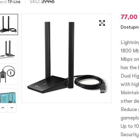
SKU:
39446
rend:
TP-Link
77,00
Dostupn
Lightnin
1800 Mb
Mbps on 
has the
Dual Hi
with hig
Maintai
other d
Reduce 
gamepla
Up to 10
Security