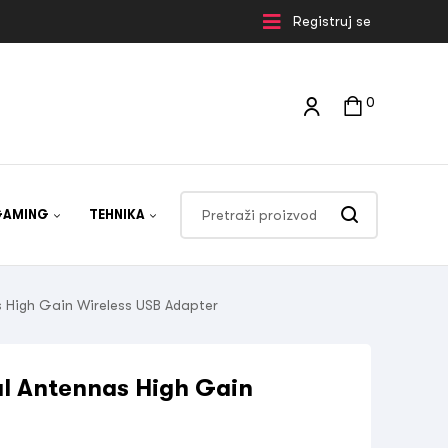
Registruj se
0
GAMING
TEHNIKA
 High Gain Wireless USB Adapter
l Antennas High Gain