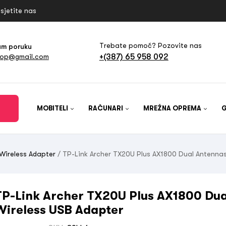
sjetite nas
Trebate pomoć? Pozovite nas
am poruku
+(387) 65 958 092
hop@gmail.com
MOBITELI
RAČUNARI
MREŽNA OPREMA
Wireless Adapter
/ TP-Link Archer TX20U Plus AX1800 Dual Antennas
TP-Link Archer TX20U Plus AX1800 Dua
Wireless USB Adapter