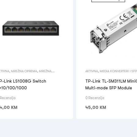
KTIVNA
,
MREŽNA OPREMA
,
MREŽNA
AKTIVNA
,
MEDIA KONVERTERI I SF
PREMA
,
SWITCH
MREŽNA OPREMA
,
MREŽNA OPRE
P-Link LS1008G Switch
TP-Link TL-SM311LM Min
×10/100/1000
Multi-mode SFP Module
 Recenzija
0 Recenzija
4,00
KM
45,00
KM