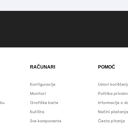
RAČUNARI
POMOĆ
Konfiguracije
Uslovi korišćen
Monitori
Politika privatn
sku
Grafičke karte
Informacije o d
Kućišta
Načini plaćanja
Sve komponente
Česta pitanja