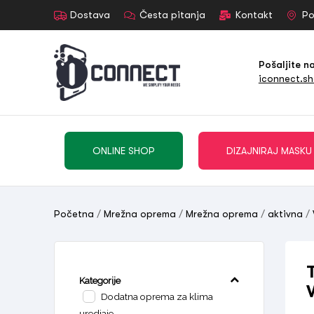
Dostava
Česta pitanja
Kontakt
Po
Pošaljite n
iconnect.s
ONLINE SHOP
DIZAJNIRAJ MASKU
Početna
/
Mrežna oprema
/
Mrežna oprema
/
aktivna
/
Kategorije
Dodatna oprema za klima
uredjaje