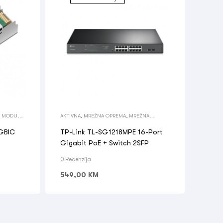
P MODULI
,
AKTIVNA
,
MREŽNA OPREMA
,
MREŽNA
MA
OPREMA
,
SWITCH
iGBIC
TP-Link TL-SG1218MPE 16-Port
Gigabit PoE + Switch 2SFP
0 Recenzija
549,00
KM