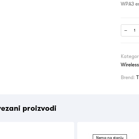
WPA3 en
Kategor
Wireles
Brend:
T
ezani proizvodi
Nema na stanju