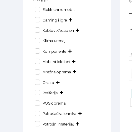
B
Elektricni romobili
Gaming i igre
Kablovi/Adapteri
Klima uredaji
Komponente
Mobilni telefoni
Mrežna oprema
Ostalo
Periferija
POS oprema
Potrošačka tehnika
Potrošni materijal