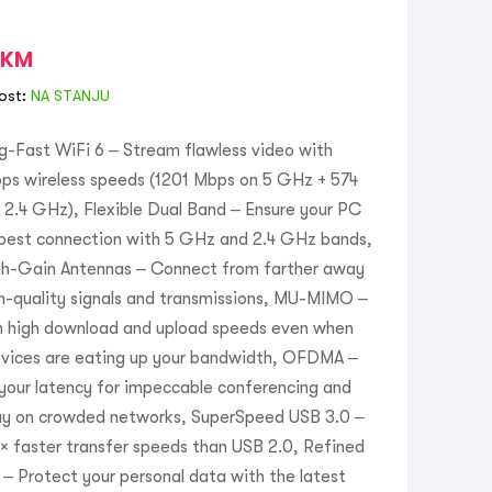
KM
ost:
NA STANJU
g-Fast WiFi 6 – Stream flawless video with
ps wireless speeds (1201 Mbps on 5 GHz + 574
2.4 GHz), Flexible Dual Band – Ensure your PC
 best connection with 5 GHz and 2.4 GHz bands,
gh-Gain Antennas – Connect from farther away
h-quality signals and transmissions, MU-MIMO –
n high download and upload speeds even when
evices are eating up your bandwidth, OFDMA –
your latency for impeccable conferencing and
y on crowded networks, SuperSpeed USB 3.0 –
× faster transfer speeds than USB 2.0, Refined
 – Protect your personal data with the latest