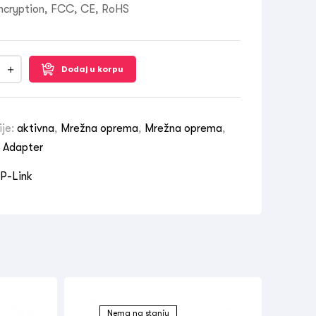
cryption, FCC, CE, RoHS
Dodaj u korpu
ije:
aktivna
,
Mrežna oprema
,
Mrežna oprema
,
s Adapter
P-Link
Nema na stanju