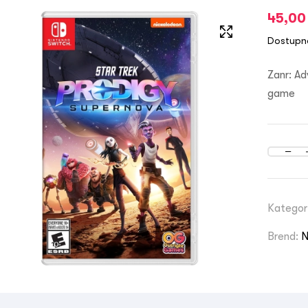
45,0
Dostupn
Zanr: A
game
Kategor
Brend:
N