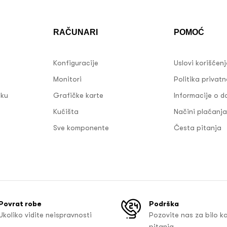
RAČUNARI
POMOĆ
Konfiguracije
Uslovi korišćen
Monitori
Politika privatn
sku
Grafičke karte
Informacije o d
Kućišta
Načini plaćanja
Sve komponente
Česta pitanja
Povrat robe
Podrška
Ukoliko vidite neispravnosti
Pozovite nas za bilo k
pitanja