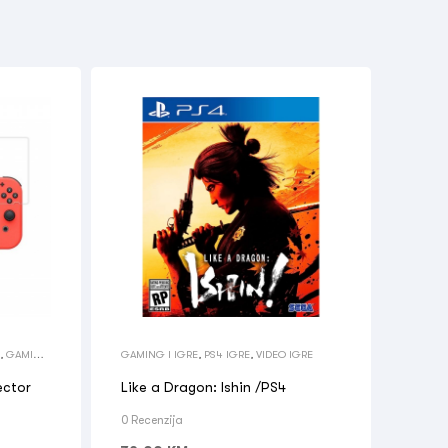
,
GAMING
GAMING I IGRE
,
PS4 IGRE
,
VIDEO IGRE
ector
Like a Dragon: Ishin /PS4
0 Recenzija