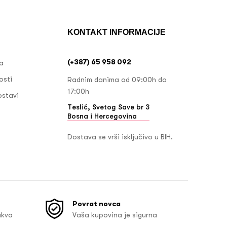
KONTAKT INFORMACIJE
(+387) 65 958 092
ja
osti
Radnim danima od 09:00h do
17:00h
ostavi
Teslić, Svetog Save br 3
Bosna i Hercegovina
Dostava se vrši isključivo u BIH.
Povrat novca
akva
Vaša kupovina je sigurna