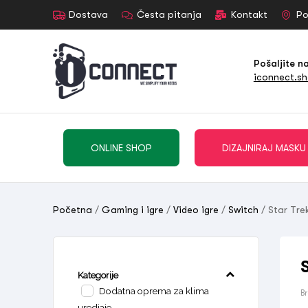
Dostava
Česta pitanja
Kontakt
Po
Pošaljite n
iconnect.s
ONLINE SHOP
DIZAJNIRAJ MASKU
Početna
/
Gaming i igre
/
Video igre
/
Switch
/ Star Tre
Kategorije
Dodatna oprema za klima
B
uredjaje