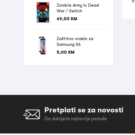
5
Zombie Army 4: Dead
War / Switch
69,00
KM
Zaštitno staklo za
Samsung S6
5,00
KM
Pretplati se za novosti
Da dobijete najnovije ponude