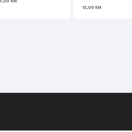
9,00
KM
12,00
KM