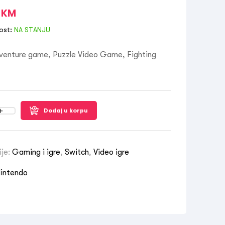
0
KM
ost:
NA STANJU
dventure game, Puzzle Video Game, Fighting
Dodaj u korpu
ije:
Gaming i igre
,
Switch
,
Video igre
intendo