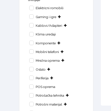
Elektricni romobili
Gaming i igre
Kablovi/Adapteri
Klima uredaji
Komponente
Mobilni telefoni
Mrežna oprema
Ostalo
Periferija
POS oprema
Potrošačka tehnika
Potrošni materijal