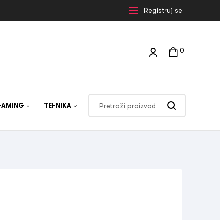
Registruj se
0
GAMING
TEHNIKA