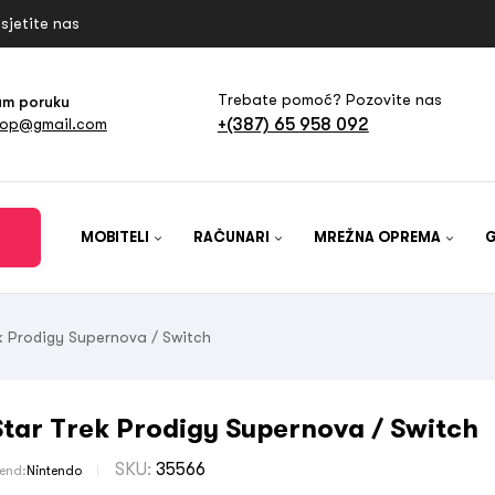
sjetite nas
Trebate pomoć? Pozovite nas
am poruku
+(387) 65 958 092
hop@gmail.com
MOBITELI
RAČUNARI
MREŽNA OPREMA
k Prodigy Supernova / Switch
Star Trek Prodigy Supernova / Switch
SKU:
35566
rend:
Nintendo