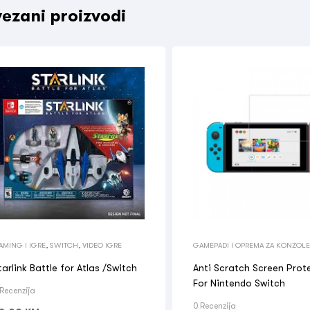
ezani proizvodi
AMING I IGRE
,
SWITCH
,
VIDEO IGRE
GAMEPADI I OPREMA ZA KONZOLE
I IGRE
,
OSTALO
tarlink Battle for Atlas /Switch
Anti Scratch Screen Prot
For Nintendo Switch
 Recenzija
0 Recenzija