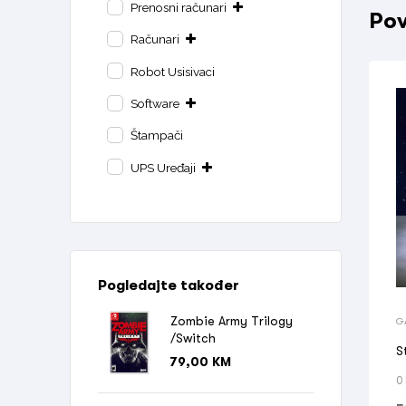
Prenosni računari
Pov
Računari
Robot Usisivaci
Software
Štampači
UPS Uređaji
Pogledajte također
Zombie Army Trilogy
G
/Switch
S
79,00
KM
0