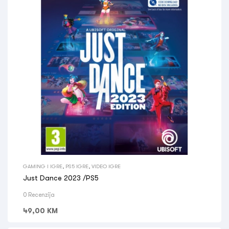
GAMING I IGRE
,
PS5 IGRE
,
VIDEO IGRE
Just Dance 2023 /PS5
0 Recenzija
49,00
KM