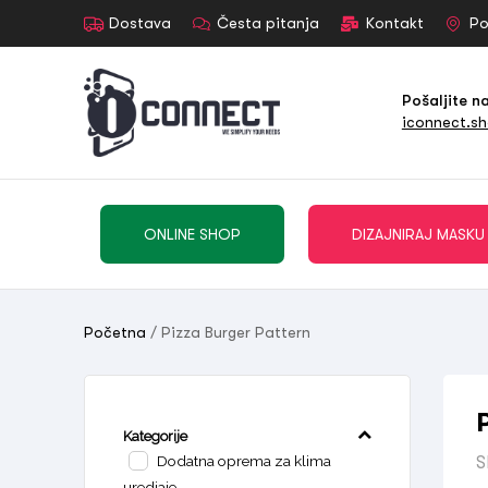
Dostava
Česta pitanja
Kontakt
Po
Pošaljite n
iconnect.s
ONLINE SHOP
DIZAJNIRAJ MASKU
Početna
/ Pizza Burger Pattern
Kategorije
Dodatna oprema za klima
S
uredjaje