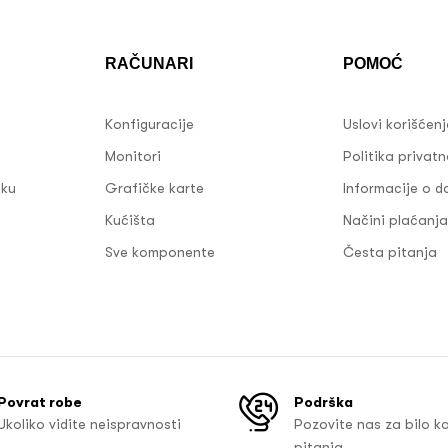
RAČUNARI
POMOĆ
Konfiguracije
Uslovi korišćen
Monitori
Politika privatn
sku
Grafičke karte
Informacije o d
Kućišta
Načini plaćanja
Sve komponente
Česta pitanja
Povrat robe
Podrška
Ukoliko vidite neispravnosti
Pozovite nas za bilo k
pitanja