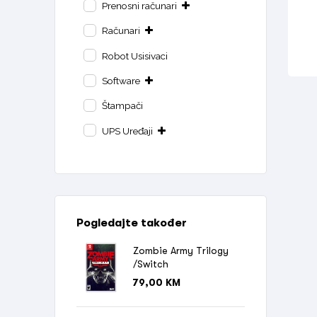
Prenosni računari
Računari
Robot Usisivaci
Software
Štampači
UPS Uređaji
Pogledajte također
Zombie Army Trilogy
/Switch
79,00
KM