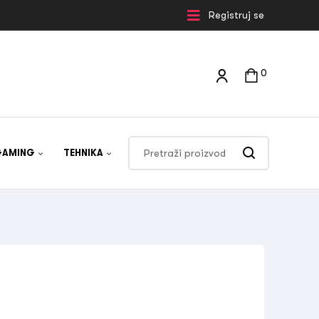
Registruj se
0
GAMING
TEHNIKA