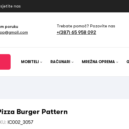
sjetite nas
Trebate pomoć? Pozovite nas
am poruku
+(387) 65 958 092
hop@gmail.com
MOBITELI
RAČUNARI
MREŽNA OPREMA
Pizza Burger Pattern
KU:
IC002_3057