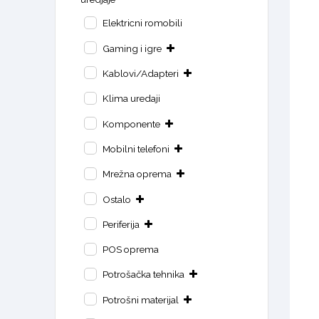
Elektricni romobili
Gaming i igre
Kablovi/Adapteri
Klima uredaji
Komponente
Mobilni telefoni
Mrežna oprema
Ostalo
Periferija
POS oprema
Potrošačka tehnika
Potrošni materijal