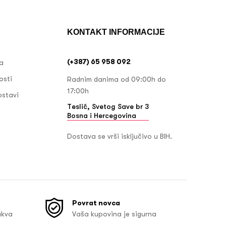
KONTAKT INFORMACIJE
(+387) 65 958 092
ja
osti
Radnim danima od 09:00h do
17:00h
ostavi
Teslić, Svetog Save br 3
Bosna i Hercegovina
Dostava se vrši isključivo u BIH.
Povrat novca
akva
Vaša kupovina je sigurna