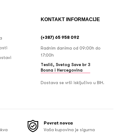
KONTAKT INFORMACIJE
(+387) 65 958 092
ja
osti
Radnim danima od 09:00h do
17:00h
ostavi
Teslić, Svetog Save br 3
Bosna i Hercegovina
Dostava se vrši isključivo u BIH.
Povrat novca
akva
Vaša kupovina je sigurna