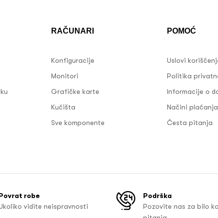
RAČUNARI
POMOĆ
Konfiguracije
Uslovi korišćen
Monitori
Politika privatn
sku
Grafičke karte
Informacije o d
Kućišta
Načini plaćanja
Sve komponente
Česta pitanja
Povrat robe
Podrška
Ukoliko vidite neispravnosti
Pozovite nas za bilo k
pitanja