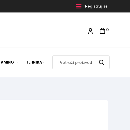
Registruj se
0
GAMING
TEHNIKA