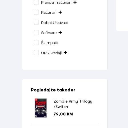
Prenosni računari
Računari
Robot Usisivaci
Software
Štampači
UPS Uređaji
Pogledajte također
Zombie Army Trilogy
/Switch
79,00
KM