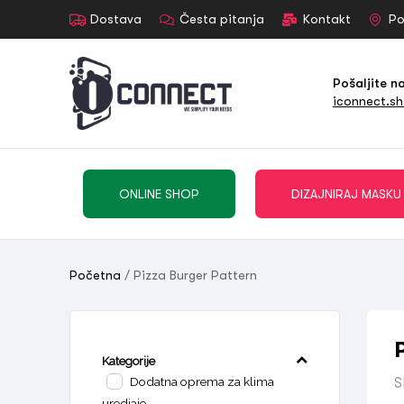
Dostava
Česta pitanja
Kontakt
Po
Pošaljite n
iconnect.s
ONLINE SHOP
DIZAJNIRAJ MASKU
Početna
/ Pizza Burger Pattern
Kategorije
Dodatna oprema za klima
S
uredjaje