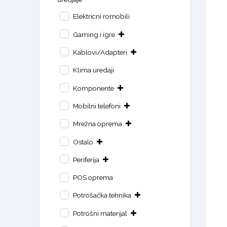
Elektricni romobili
Gaming i igre
Kablovi/Adapteri
Klima uredaji
Komponente
Mobilni telefoni
Mrežna oprema
Ostalo
Periferija
POS oprema
Potrošačka tehnika
Potrošni materijal