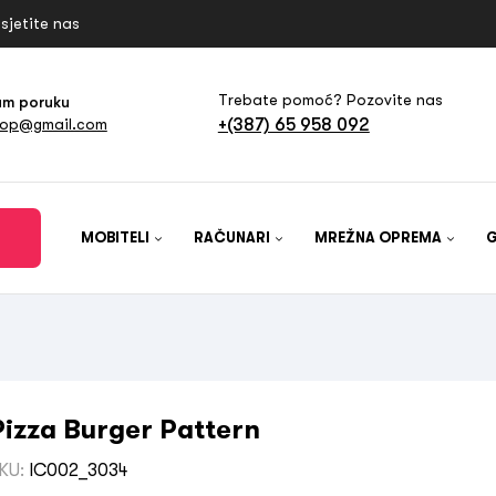
sjetite nas
Trebate pomoć? Pozovite nas
am poruku
+(387) 65 958 092
hop@gmail.com
MOBITELI
RAČUNARI
MREŽNA OPREMA
Pizza Burger Pattern
KU:
IC002_3034