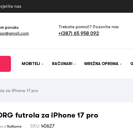
sjetite nas
Trebate pomoć? Pozovite nas
am poruku
+(387) 65 958 092
hop@gmail.com
MOBITELI
RAČUNARI
MREŽNA OPREMA
la za iPhone 17 pro
ORG futrola za iPhone 17 pro
SKU:
40627
rend:
NoName