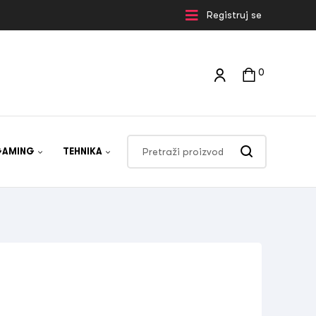
Registruj se
0
GAMING
TEHNIKA