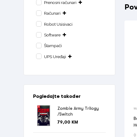
Prenosni računari
Pov
Računari
Robot Usisivaci
Software
Štampači
UPS Uređaji
Pogledajte također
Zombie Army Trilogy
M
/Switch
B
79,00
KM
H
0