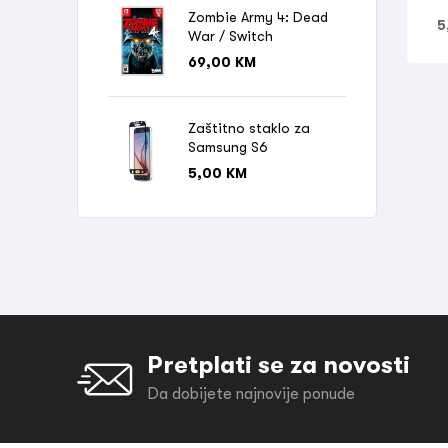
Zombie Army 4: Dead
5
War / Switch
69,00
KM
Zaštitno staklo za
Samsung S6
5,00
KM
Pretplati se za novosti
Da dobijete najnovije ponude