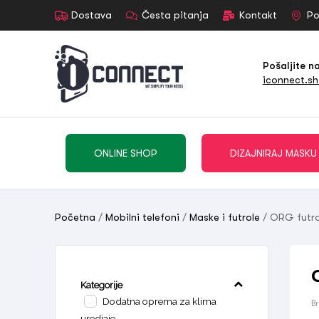
Dostava
Česta pitanja
Kontakt
Po
Pošaljite n
iconnect.s
ONLINE SHOP
DIZAJNIRAJ MASKU
Početna
/
Mobilni telefoni
/
Maske i futrole
/ ORG futro
Kategorije
Dodatna oprema za klima
B
uredjaje