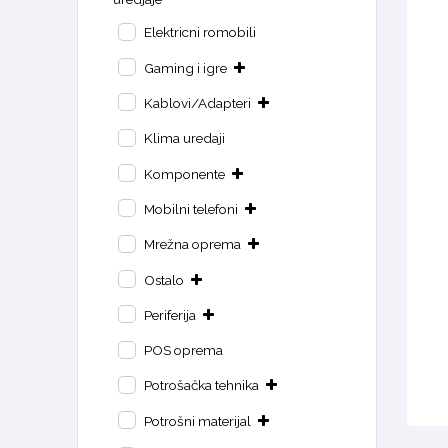
Elektricni romobili
Gaming i igre
Kablovi/Adapteri
Klima uredaji
Komponente
Mobilni telefoni
Mrežna oprema
Ostalo
Periferija
POS oprema
Potrošačka tehnika
Potrošni materijal