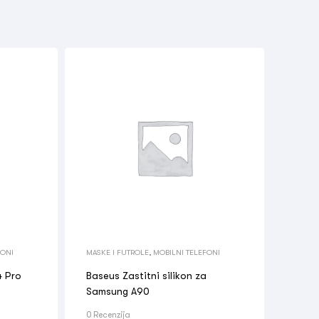
FONI
MASKE I FUTROLE
,
MOBILNI TELEFONI
4 Pro
Baseus Zastitni silikon za
Samsung A90
0 Recenzija