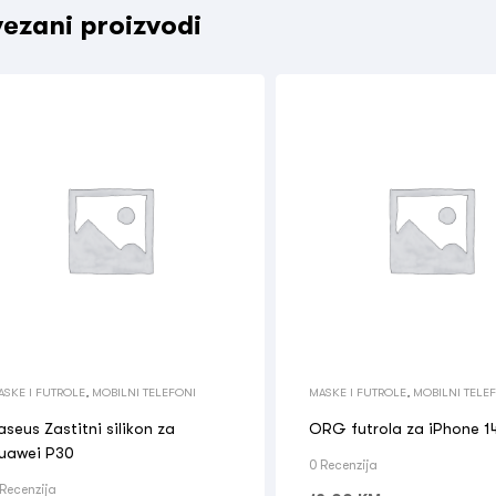
ezani proizvodi
ASKE I FUTROLE
,
MOBILNI TELEFONI
MASKE I FUTROLE
,
MOBILNI TELE
aseus Zastitni silikon za
ORG futrola za iPhone 1
uawei P30
0 Recenzija
 Recenzija