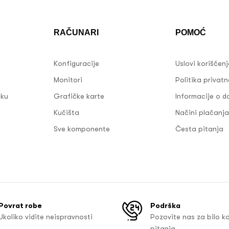
RAČUNARI
POMOĆ
Konfiguracije
Uslovi korišćen
Monitori
Politika privatn
sku
Grafičke karte
Informacije o d
Kućišta
Načini plaćanja
Sve komponente
Česta pitanja
Povrat robe
Podrška
Ukoliko vidite neispravnosti
Pozovite nas za bilo k
pitanja