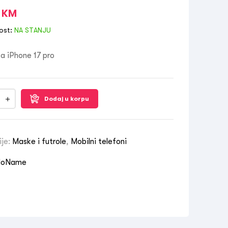
0
KM
ost:
NA STANJU
za iPhone 17 pro
Dodaj u korpu
ije:
Maske i futrole
,
Mobilni telefoni
NoName