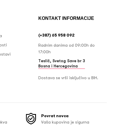
KONTAKT INFORMACIJE
(+387) 65 958 092
ja
osti
Radnim danima od 09:00h do
17:00h
ostavi
Teslić, Svetog Save br 3
Bosna i Hercegovina
Dostava se vrši isključivo u BIH.
Povrat novca
akva
Vaša kupovina je sigurna