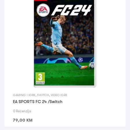
GAMING I IGRE
,
SWITCH
,
VIDEO IGRE
EA SPORTS FC 24 /Switch
0 Recenzija
79,00
KM