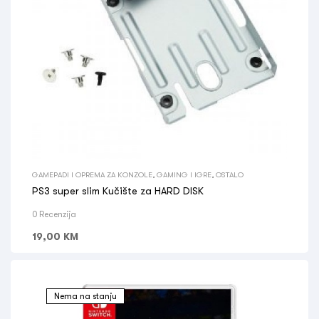
GAMEPADI I OPREMA ZA KONZOLE
,
GAMING I IGRE
,
OSTALO
PS3 super slim Kučište za HARD DISK
0 Recenzija
19,00
KM
Nema na stanju