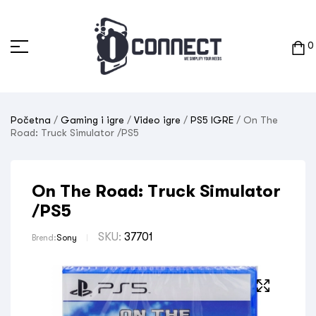
0
Početna
/
Gaming i igre
/
Video igre
/
PS5 IGRE
/ On The
Road: Truck Simulator /PS5
On The Road: Truck Simulator
/PS5
SKU:
37701
Brend:
Sony