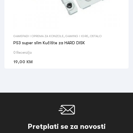
GAMEPADI I OPREMA ZA KONZOLE
,
GAMING I IGRE
,
OSTALO
PS3 super slim Kučište za HARD DISK
0 Recenzija
19,00
KM
Pretplati se za novosti