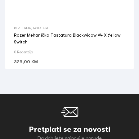
PERIFERIJA
,
TASTATURE
Razer Mehanička Tastatura Blackwidow V4 X Yellow
Switch
0 Recenzija
329,00
KM
Pretplati se za novosti
Da dobijete najnovije ponude