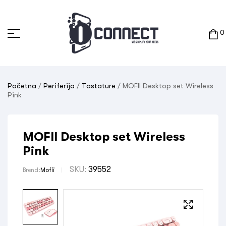
0
Početna
/
Periferija
/
Tastature
/ MOFII Desktop set Wireless
Pink
MOFII Desktop set Wireless
Pink
SKU:
39552
Brend:
Mofii