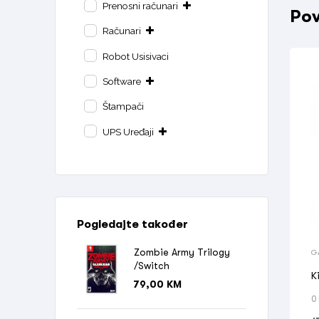
Prenosni računari
Pov
Računari
Robot Usisivaci
Software
Štampači
UPS Uređaji
Pogledajte također
Zombie Army Trilogy
G
/Switch
K
79,00
KM
0