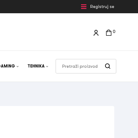
Registruj se
0
GAMING
TEHNIKA