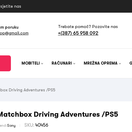
sjetite nas
Trebate pomoć? Pozovite nas
am poruku
+(387) 65 958 092
hop@gmail.com
MOBITELI
RAČUNARI
MREŽNA OPREMA
box Driving Adventures /PS5
Matchbox Driving Adventures /PS5
SKU:
40456
rend:
Sony