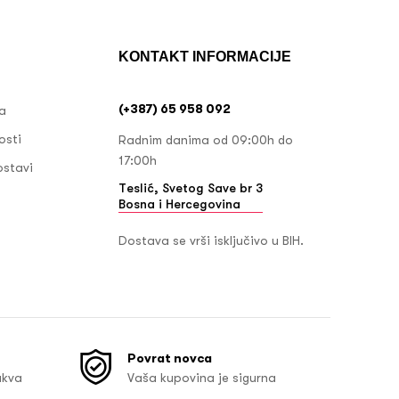
KONTAKT INFORMACIJE
(+387) 65 958 092
ja
osti
Radnim danima od 09:00h do
17:00h
ostavi
Teslić, Svetog Save br 3
Bosna i Hercegovina
Dostava se vrši isključivo u BIH.
Povrat novca
akva
Vaša kupovina je sigurna