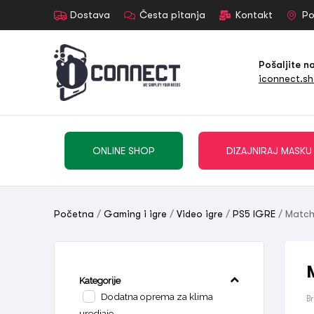
Dostava
Česta pitanja
Kontakt
Po
Pošaljite n
iconnect.s
ONLINE SHOP
DIZAJNIRAJ MASKU
Početna
/
Gaming i igre
/
Video igre
/
PS5 IGRE
/ Match
Kategorije
Dodatna oprema za klima
B
uredjaje