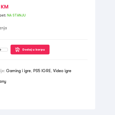
0
KM
ost:
NA STANJU
znja
Dodaj u korpu
ije:
Gaming i igre
,
PS5 IGRE
,
Video igre
ony