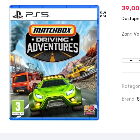
39,0
Dostupn
Zanr: Vo
Kategor
Brend:
S