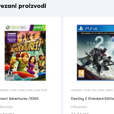
ezani proizvodi
AMING I IGRE
,
VIDEO IGRE
,
X360 IGRE
GAMING I IGRE
,
PS4 IGRE
,
VIDEO
inect Adventures /X360
Destiny 2 Standard Editi
 Recenzija
0 Recenzija