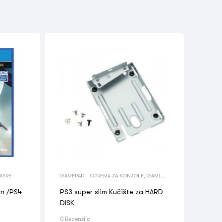
 IGRE
GAMEPADI I OPREMA ZA KONZOLE
,
GAMING
I IGRE
,
OSTALO
on /PS4
PS3 super slim Kučište za HARD
DISK
0 Recenzija