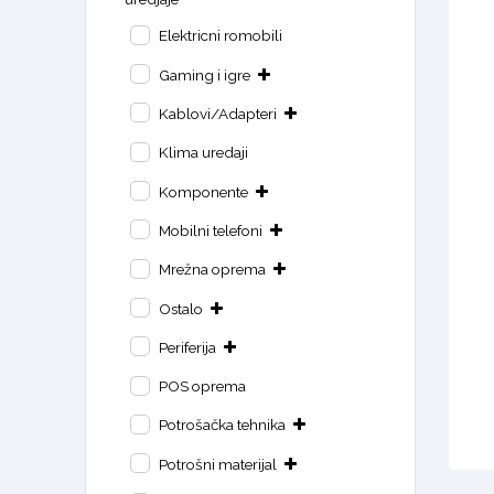
Elektricni romobili
Gaming i igre
Kablovi/Adapteri
Klima uredaji
Komponente
Mobilni telefoni
Mrežna oprema
Ostalo
Periferija
POS oprema
Potrošačka tehnika
Potrošni materijal