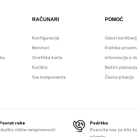
RAČUNARI
POMOĆ
Konfiguracije
Uslovi korišćen
Monitori
Politika privatn
sku
Grafičke karte
Informacije o d
Kućišta
Načini plaćanja
Sve komponente
Česta pitanja
Povrat robe
Podrška
Ukoliko vidite neispravnosti
Pozovite nas za bilo k
pitanja