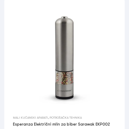
MALI KUĆANSKI APARATI
,
POTROŠAČKA TEHNIKA
Esperanza Električni mlin za biber Sarawak EKP002