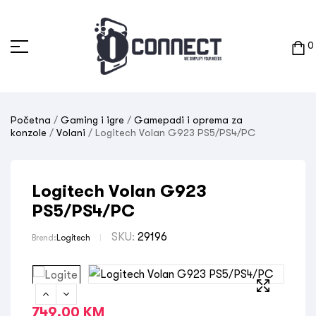
0
Početna
/
Gaming i igre
/
Gamepadi i oprema za
konzole
/
Volani
/ Logitech Volan G923 PS5/PS4/PC
Logitech Volan G923
PS5/PS4/PC
SKU:
29196
Brend:
Logitech
749,00
KM