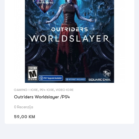
GAMING I IGRE
,
PS4 IGRE
,
VIDEO IGRE
Outriders Worldslayer /PS4
0 Recenzija
59,00
KM