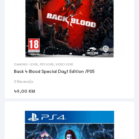
GAMING I IGRE
,
PS5 IGRE
,
VIDEO IGRE
Back 4 Blood Special Day1 Edition /PS5
0 Recenzija
49,00
KM