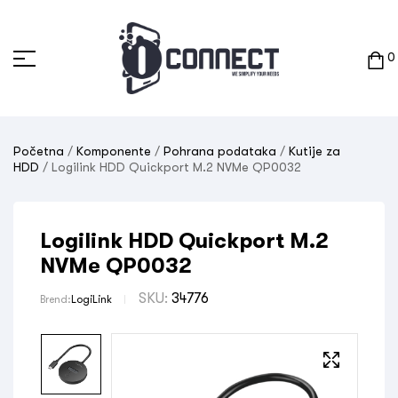
0
Početna
/
Komponente
/
Pohrana podataka
/
Kutije za
HDD
/ Logilink HDD Quickport M.2 NVMe QP0032
Logilink HDD Quickport M.2
NVMe QP0032
SKU:
34776
Brend:
LogiLink