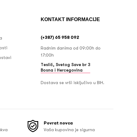
KONTAKT INFORMACIJE
(+387) 65 958 092
ja
osti
Radnim danima od 09:00h do
17:00h
ostavi
Teslić, Svetog Save br 3
Bosna i Hercegovina
Dostava se vrši isključivo u BIH.
Povrat novca
akva
Vaša kupovina je sigurna