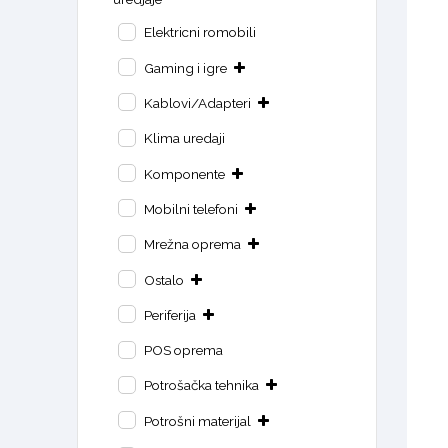
Elektricni romobili
Gaming i igre
Kablovi/Adapteri
Klima uredaji
Komponente
Mobilni telefoni
Mrežna oprema
Ostalo
Periferija
POS oprema
Potrošačka tehnika
Potrošni materijal