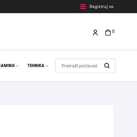
Registruj se
0
GAMING
TEHNIKA