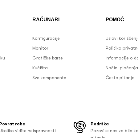
RAČUNARI
POMOĆ
Konfiguracije
Uslovi korišćen
Monitori
Politika privatn
sku
Grafičke karte
Informacije o d
Kućišta
Načini plaćanja
Sve komponente
Česta pitanja
Povrat robe
Podrška
Ukoliko vidite neispravnosti
Pozovite nas za bilo k
pitanja