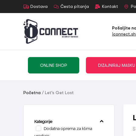
Dostava
Česta pitanja
Kontakt
Po
Pošaljite n
iconnect.s
ONLINE SHOP
DIZAJNIRAJ MASKU
Početna
/ Let's Get Lost
Kategorije
Dodatna oprema za klima
S
uredjaje