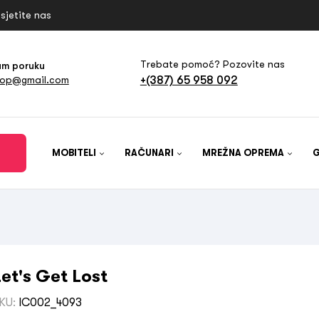
sjetite nas
Trebate pomoć? Pozovite nas
am poruku
+(387) 65 958 092
hop@gmail.com
MOBITELI
RAČUNARI
MREŽNA OPREMA
Let's Get Lost
KU:
IC002_4093