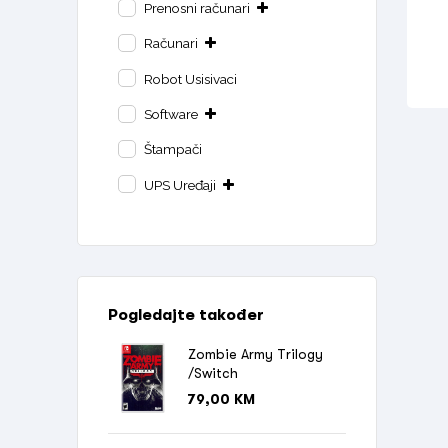
Prenosni računari
Računari
Robot Usisivaci
Software
Štampači
UPS Uređaji
Pogledajte također
Zombie Army Trilogy
/Switch
79,00
KM