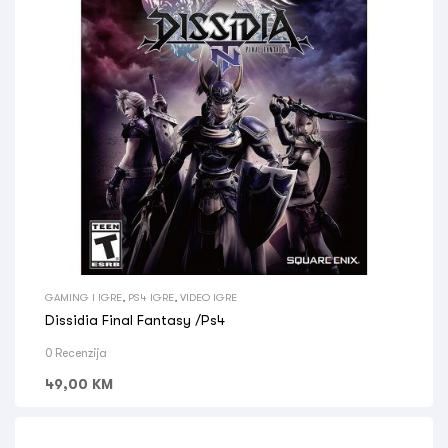
GAMING I IGRE
,
PS4 IGRE
,
VIDEO IGRE
Dissidia Final Fantasy /Ps4
0 Recenzija
49,00
KM