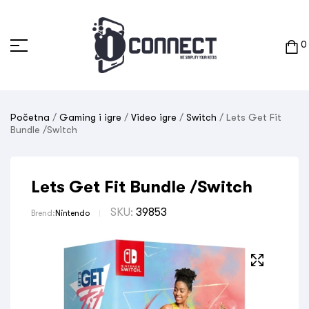
0
Početna
/
Gaming i igre
/
Video igre
/
Switch
/ Lets Get Fit
Bundle /Switch
Lets Get Fit Bundle /Switch
SKU:
39853
Brend:
Nintendo