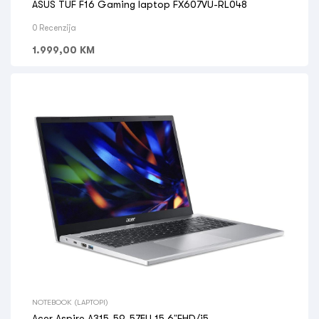
ASUS TUF F16 Gaming laptop FX607VU-RL048
0 Recenzija
1.999,00
KM
NOTEBOOK (LAPTOPI)
Acer Aspire A315-59-57EU 15,6”FHD/i5-