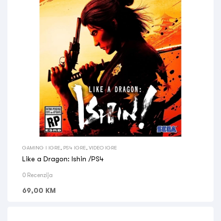
GAMING I IGRE
,
PS4 IGRE
,
VIDEO IGRE
Like a Dragon: Ishin /PS4
0 Recenzija
69,00
KM