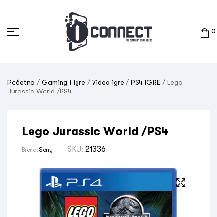
0
Početna
/
Gaming i igre
/
Video igre
/
PS4 IGRE
/ Lego
Jurassic World /PS4
Lego Jurassic World /PS4
SKU:
21336
Brend:
Sony