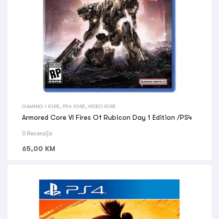
GAMING I IGRE
,
PS4 IGRE
,
VIDEO IGRE
Armored Core VI Fires Of Rubicon Day 1 Edition /PS4
0 Recenzija
65,00
KM