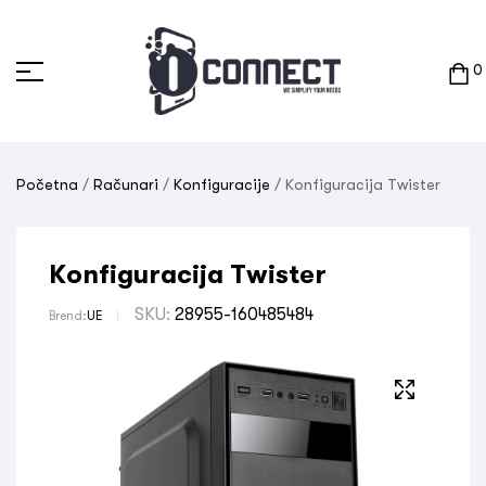
0
Početna
/
Računari
/
Konfiguracije
/ Konfiguracija Twister
Konfiguracija Twister
SKU:
28955-160485484
Brend:
UE