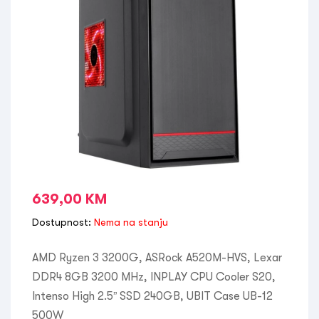
639,00
KM
Dostupnost:
Nema na stanju
AMD Ryzen 3 3200G, ASRock A520M-HVS, Lexar
DDR4 8GB 3200 MHz, INPLAY CPU Cooler S20,
Intenso High 2.5” SSD 240GB, UBIT Case UB-12
500W