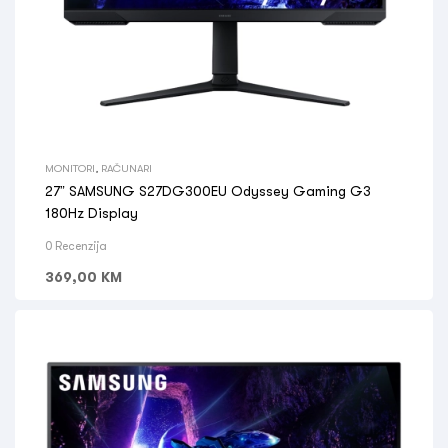
MONITORI
,
RAČUNARI
27” SAMSUNG S27DG300EU Odyssey Gaming G3
180Hz Display
0 Recenzija
369,00
KM