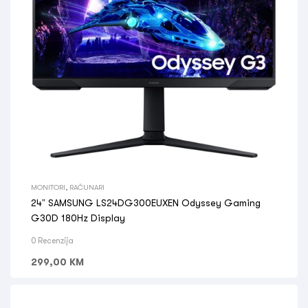
MONITORI
,
RAČUNARI
24” SAMSUNG LS24DG300EUXEN Odyssey Gaming
G30D 180Hz Display
0 Recenzija
299,00
KM