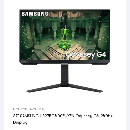
MONITORI
,
RAČUNARI
27” SAMSUNG LS27BG400EUXEN Odyssey G4 240Hz
Display