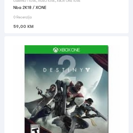
GAMING I IGRE
,
VIDEO IGRE
,
XBOX ONE IGRE
Nba 2K18 / XONE
0 Recenzija
59,00
KM