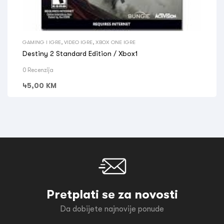
GAMING I IGRE
,
VIDEO IGRE
,
XBOX ONE IGRE
Destiny 2 Standard Edition / Xbox1
0 Recenzija
45,00
KM
Pretplati se za novosti
Da dobijete najnovije ponude