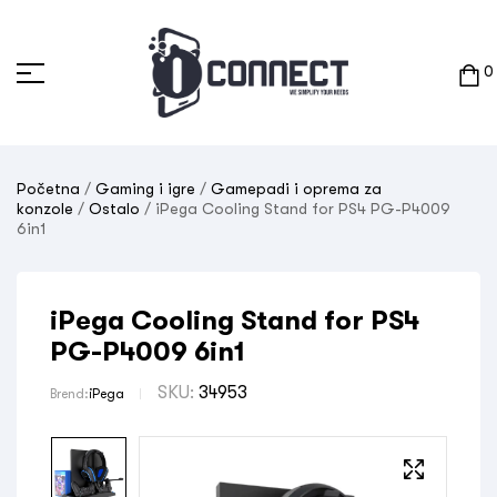
0
Početna
/
Gaming i igre
/
Gamepadi i oprema za
konzole
/
Ostalo
/ iPega Cooling Stand for PS4 PG-P4009
6in1
iPega Cooling Stand for PS4
PG-P4009 6in1
SKU:
34953
Brend:
iPega