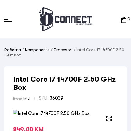
0
Početna
/
Komponente
/
Procesori
/ Intel Core i7 14700F 2.50
GHz Box
Intel Core i7 14700F 2.50 GHz
Box
SKU:
36039
Brend:
Intel
849,00
KM