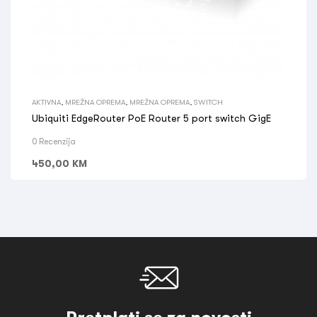
AKTIVNA
,
MREŽNA OPREMA
,
MREŽNA OPREMA
,
SWITCH
Ubiquiti EdgeRouter PoE Router 5 port switch GigE
0 Recenzija
450,00
KM