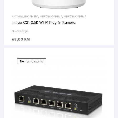
AKTIVNA
,
IP CAMERA
,
MREŽNA OPREMA
,
MREŽNA OPREMA
Imilab C21 2.5K Wi-Fi Plug-in Kamera
0 Recenzija
69,00
KM
Nema na stanju